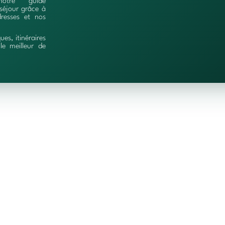
notre guide
séjour grâce à
resses et nos
ques, itinéraires
le meilleur de