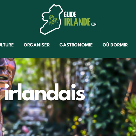
ULTURE
ORGANISER
GASTRONOMIE
OÙ DORMIR
 irlandais