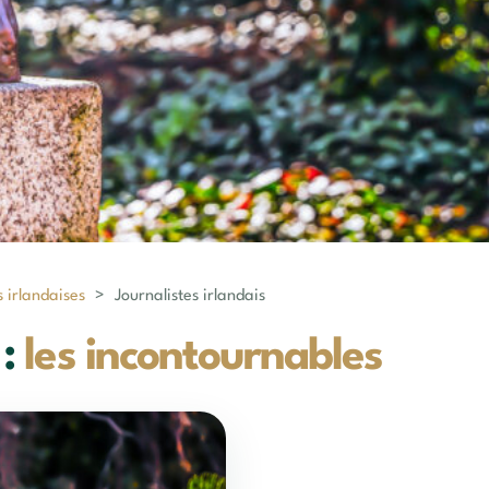
s irlandaises
>
Journalistes irlandais
 :
les incontournables