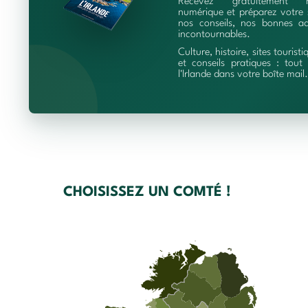
Recevez gratuitement 
numérique et préparez votre 
nos conseils, nos bonnes ad
incontournables.
Culture, histoire, sites touristi
et conseils pratiques : tout 
l'Irlande dans votre boîte mail.
CHOISISSEZ UN COMTÉ !