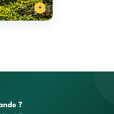
+
ande ?