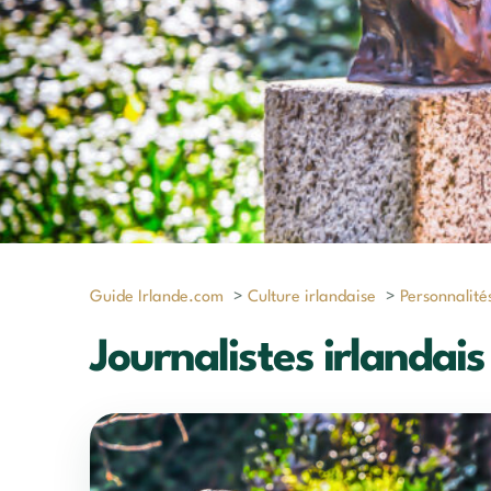
Guide Irlande.com
>
Culture irlandaise
>
Personnalité
Journalistes irlandais