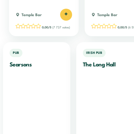
+
Temple Bar
Temple Bar
0,00/5
(7 737 votes)
0,00/5
(6 5
PUB
IRISH PUB
Searsons
The Long Hall