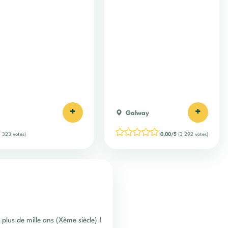
+
+
Galway
 323 votes)
0,00/5
(3 292 votes)
plus de mille ans (Xème siècle) !