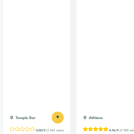
+
Temple Bar
Athlone
0,00/5
(3 043 votes)
4,96/5
(2 989 vot