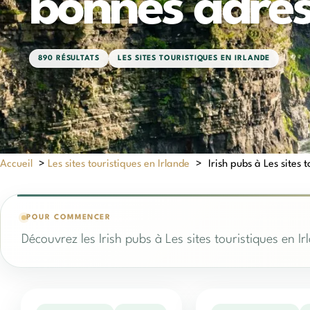
bonnes adres
890 RÉSULTATS
LES SITES TOURISTIQUES EN IRLANDE
Accueil
>
Les sites touristiques en Irlande
>
Irish pubs à Les sites 
POUR COMMENCER
Découvrez les Irish pubs à Les sites touristiques en 