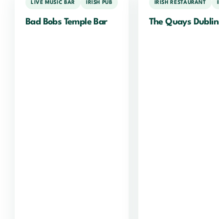
LIVE MUSIC BAR
IRISH PUB
IRISH RESTAURANT
Bad Bobs Temple Bar
The Quays Dublin
Porterhouse
Temple
Bar
Temple
Bar
0,00/5
(9 979
votes)