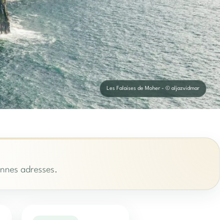
Les Falaises de Moher - © aljazvidmar
bonnes adresses.