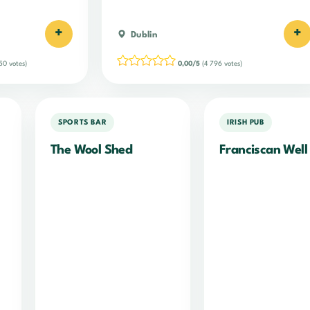
+
+
Dublin
50 votes)
0,00/5
(4 796 votes)
SPORTS BAR
IRISH PUB
The Wool Shed
Franciscan Wel