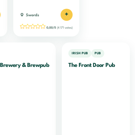
+
Swords
0,00/5
(4 171 votes)
IRISH PUB
PUB
l Brewery & Brewpub
The Front Door Pub