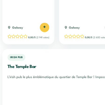
+
Galway
Galway
0,00/5
(2 941 votes)
0,00/5
(2 600 vote
IRISH PUB
The Temple Bar
L'irish pub le plus émblématique du quartier de Temple Bar ! Impos