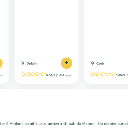
+
Dublin
Cork
s)
0,00/5
(3 404 votes)
0,00/5
(3
ar à Athlone serait le plus ancien irish pub du Monde ! Ce dernier aurait 