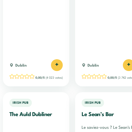
+
+
Dublin
Dublin
0,00/5
(4 023 votes)
0,00/5
(3 742 vote
IRISH PUB
IRISH PUB
The Auld Dubliner
Le Sean’s Bar
Le saviez-vous ? Le Sean's B