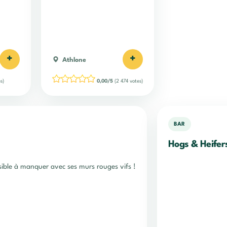
+
+
Athlone
s)
0,00/5
(2 474 votes)
BAR
Hogs & Heifer
sible à manquer avec ses murs rouges vifs !