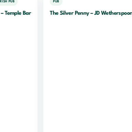
IRISH PUB
PUB
 – Temple Bar
The Silver Penny – JD Wetherspoo