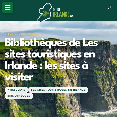
SITES TOURISTIQUES
Bibliothèques de Les
sites touristiques en
Irlande : les sites à
visiter
7 RÉSULTATS
LES SITES TOURISTIQUES EN IRLANDE
BIBLIOTHÈQUES