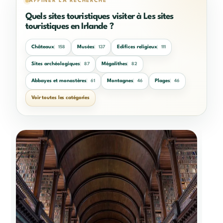
AFFINER LA RECHERCHE
Quels sites touristiques visiter à Les sites
touristiques en Irlande ?
Châteaux
Musées
Edifices religieux
158
137
111
Sites archéologiques
Mégalithes
87
82
Abbayes et monastères
Montagnes
Plages
61
46
46
Voir toutes les catégories