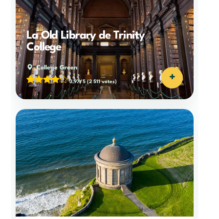
La Old Library de Trinity
College
College Green
+
3,97/5
(2 511 votes)