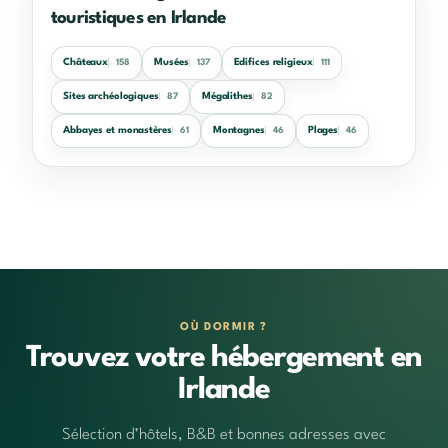
touristiques en Irlande
Châteaux
Musées
Edifices religieux
158
137
111
Sites archéologiques
Mégalithes
87
82
Abbayes et monastères
Montagnes
Plages
61
46
46
OÙ DORMIR ?
Trouvez votre hébergement en
Irlande
Sélection d’hôtels, B&B et bonnes adresses avec