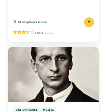
+
St Stephen's Green
3,33/5
(6 votes)
BIBLIOTHÈQUES
MUSÉES