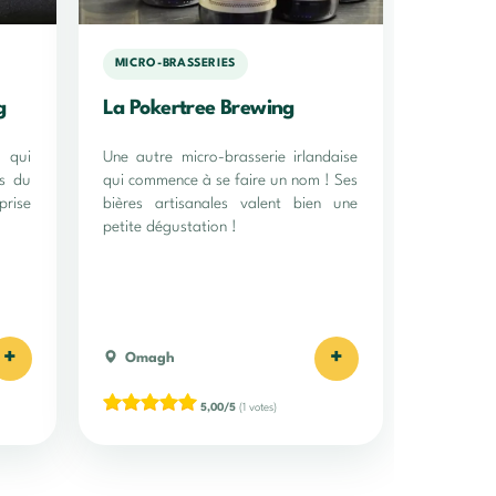
MICRO-BRASSERIES
g
La Pokertree Brewing
, qui
Une autre micro-brasserie irlandaise
es du
qui commence à se faire un nom ! Ses
prise
bières artisanales valent bien une
petite dégustation !
+
+
Omagh
5,00/5
(1 votes)