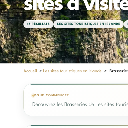
sites à visit
16 RÉSULTATS
LES SITES TOURISTIQUES EN IRLANDE
Accueil
>
Les sites touristiques en Irlande
>
Brasseries
POUR COMMENCER
Découvrez les Brasseries de Les sites touri