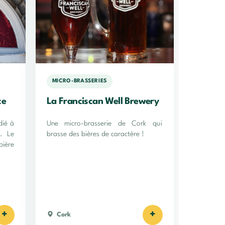
MICRO-BRASSERIES
ce
La Franciscan Well Brewery
dié à
Une micro-brasserie de Cork qui
y. Le
brasse des bières de caractère !
ière
+
+
Cork