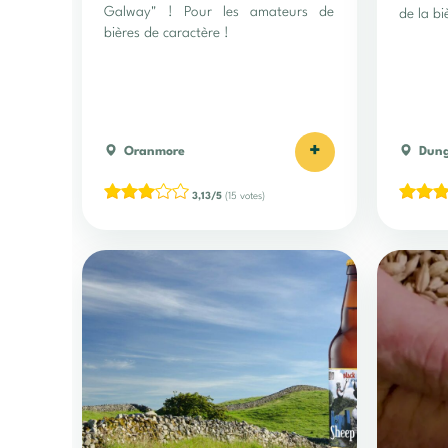
Galway" ! Pour les amateurs de
de la bi
bières de caractère !
+
Oranmore
Dun
3,13/5
(15 votes)