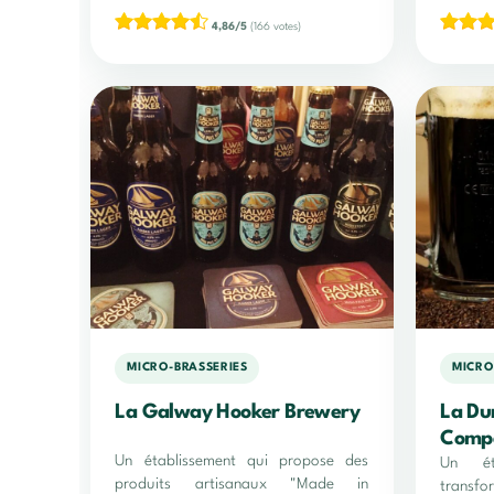
4,86/5
(166 votes)
MICRO-BRASSERIES
MICRO
La Galway Hooker Brewery
La Du
Comp
Un établissement qui propose des
Un ét
produits artisanaux "Made in
transfo