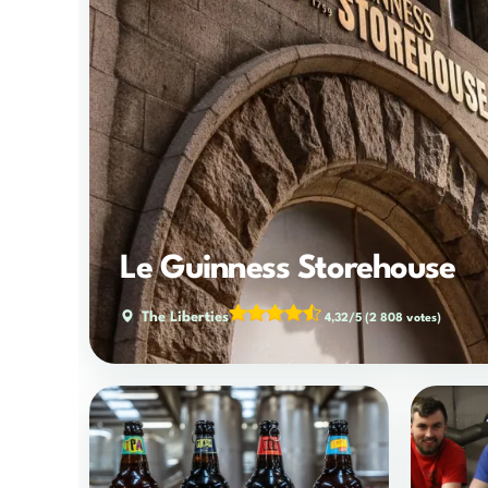
Le Guinness Storehouse
The Liberties
4,32/5
(2 808 votes)