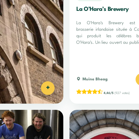
La O’Hara’s Brewery
La O'Hara's Brewery est
brasserie irlandaise située à C
qui produit les célèbres bi
O'Hara's. Un lieu ouvert au publi
vaut le détour !
Muine Bheag
+
4,46/5
(927 votes)