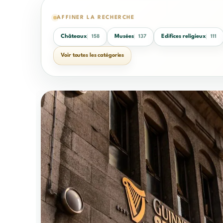
AFFINER LA RECHERCHE
Châteaux
Musées
Edifices religieux
158
137
111
Voir toutes les catégories