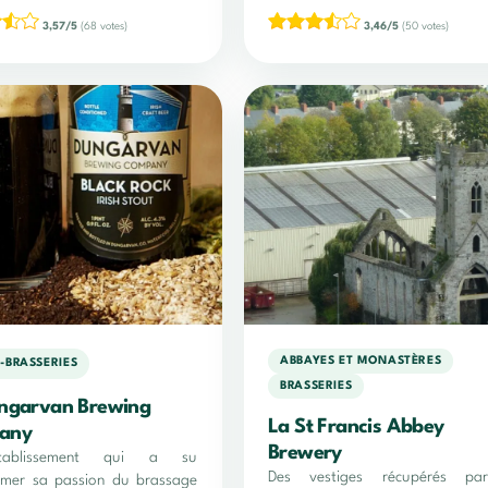
3,57/5
(68 votes)
3,46/5
(50 votes)
ABBAYES ET MONASTÈRES
-BRASSERIES
BRASSERIES
ngarvan Brewing
La St Francis Abbey
any
Brewery
ablissement qui a su
Des vestiges récupérés pa
rmer sa passion du brassage