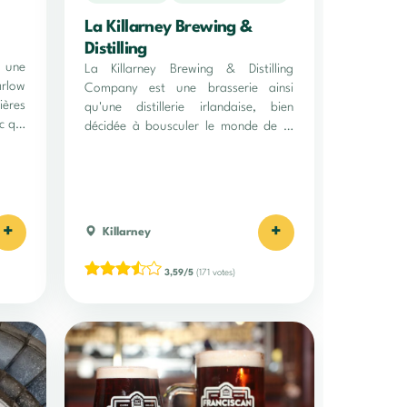
La Killarney Brewing &
Distilling
 une
La Killarney Brewing & Distilling
arlow
Company est une brasserie ainsi
ères
qu'une distillerie irlandaise, bien
c qui
décidée à bousculer le monde de la
bière et du whiskey !
+
+
Killarney
3,59/5
(171 votes)