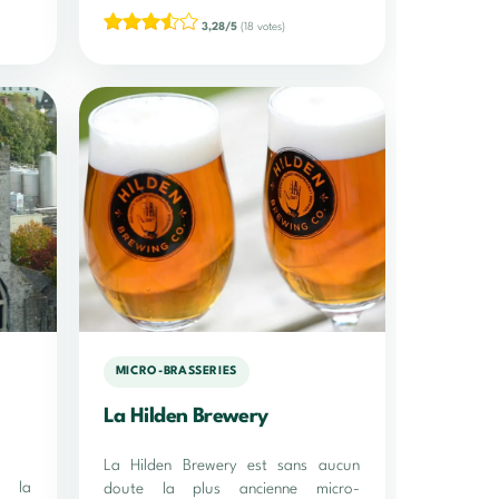
3,28/5
(18 votes)
MICRO-BRASSERIES
La Hilden Brewery
La Hilden Brewery est sans aucun
r la
doute la plus ancienne micro-