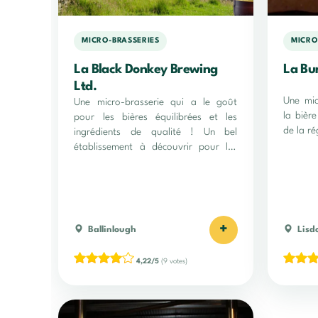
MICRO-BRASSERIES
MICRO
La Black Donkey Brewing
La Bu
Ltd.
Une mic
Une micro-brasserie qui a le goût
la bièr
pour les bières équilibrées et les
de la ré
ingrédients de qualité ! Un bel
établissement à découvrir pour les
amateurs de houblon !
+
Ballinlough
Lisd
4,22/5
(9 votes)