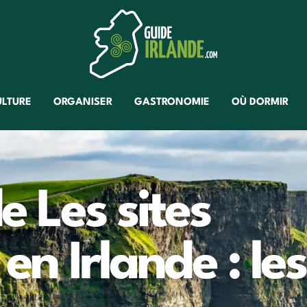
ULTURE
ORGANISER
GASTRONOMIE
OÙ DORMIR
e Les sites
en Irlande : les