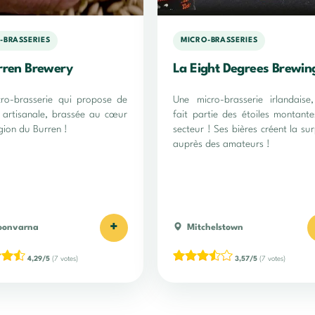
-BRASSERIES
MICRO-BRASSERIES
rren Brewery
La Eight Degrees Brewin
ro-brasserie qui propose de
Une micro-brasserie irlandaise
e artisanale, brassée au cœur
fait partie des étoiles montant
gion du Burren !
secteur ! Ses bières créent la sur
auprès des amateurs !
+
oonvarna
Mitchelstown
4,29/5
(7 votes)
3,57/5
(7 votes)