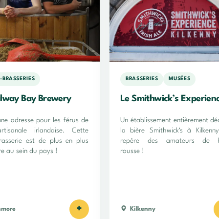
-BRASSERIES
BRASSERIES
MUSÉES
lway Bay Brewery
Le Smithwick’s Experien
ne adresse pour les férus de
Un établissement entièrement dé
rtisanale irlandaise. Cette
la bière Smithwick's à Kilkenn
rasserie est de plus en plus
repère des amateurs de b
re au sein du pays !
rousse !
+
nmore
Kilkenny