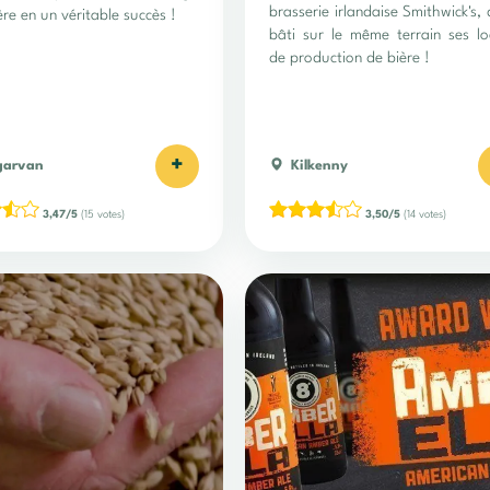
brasserie irlandaise Smithwick's, 
ère en un véritable succès !
bâti sur le même terrain ses l
de production de bière !
+
garvan
Kilkenny
3,47/5
(15 votes)
3,50/5
(14 votes)