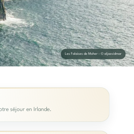
Les Falaises de Moher - © aljazvidmar
otre séjour en Irlande.