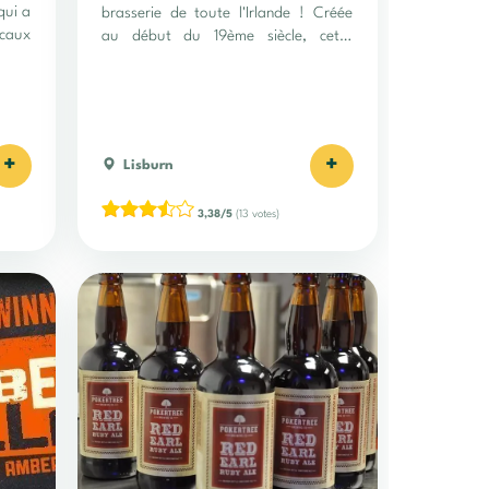
qui a
brasserie de toute l'Irlande ! Créée
ocaux
au début du 19ème siècle, cette
brasserie produit des bières de
qualité !
+
+
Lisburn
3,38/5
(13 votes)