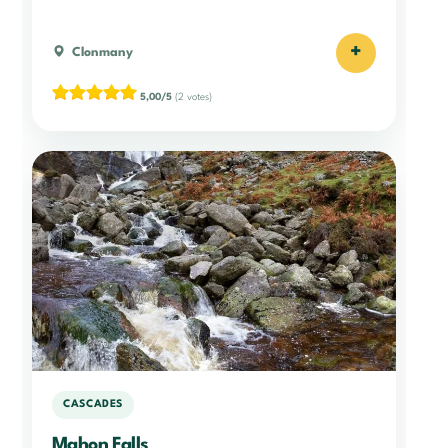
+
Clonmany
5,00/5
(2 votes)
CASCADES
Mahon Falls