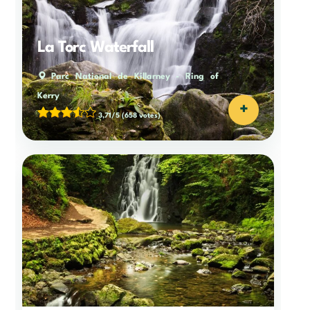
La Torc Waterfall
Parc National de Killarney
-
Ring of
Kerry
+
3,71/5
(658 votes)