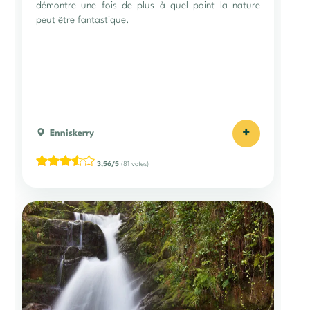
démontre une fois de plus à quel point la nature
peut être fantastique.
+
Enniskerry
3,56/5
(81 votes)