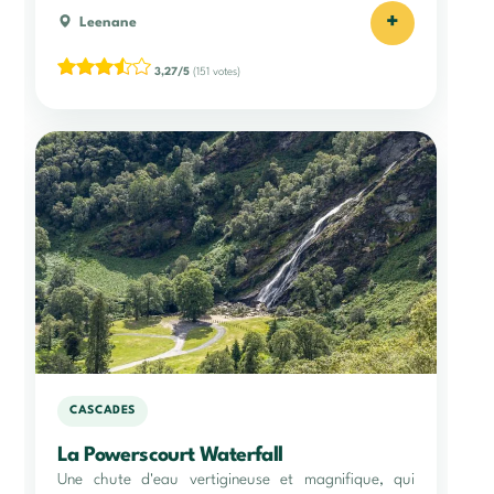
+
Leenane
3,27/5
(151 votes)
CASCADES
La Powerscourt Waterfall
Une chute d'eau vertigineuse et magnifique, qui