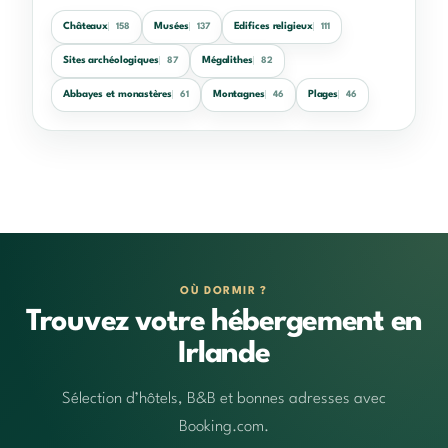
Châteaux
Musées
Edifices religieux
158
137
111
Sites archéologiques
Mégalithes
87
82
Abbayes et monastères
Montagnes
Plages
61
46
46
OÙ DORMIR ?
Trouvez votre hébergement en
Irlande
Sélection d’hôtels, B&B et bonnes adresses avec
Booking.com.