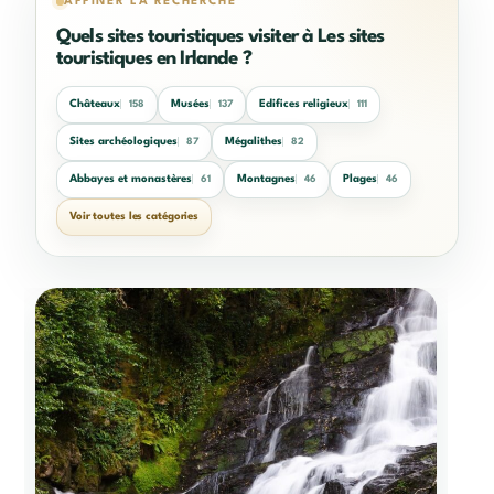
AFFINER LA RECHERCHE
Quels sites touristiques visiter à Les sites
touristiques en Irlande ?
Châteaux
Musées
Edifices religieux
158
137
111
Sites archéologiques
Mégalithes
87
82
Abbayes et monastères
Montagnes
Plages
61
46
46
Voir toutes les catégories