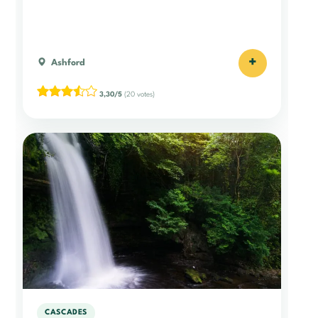
+
Ashford
3,30/5
(20 votes)
CASCADES