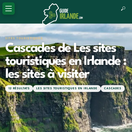
SITES TOURISTIQUES
Cascades de Les sites
touristiques en Irlande :
les sites à visiter
12 RÉSULTATS
LES SITES TOURISTIQUES EN IRLANDE
CASCADES