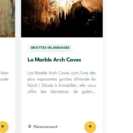
GROTTES IRLANDAISES
La Marble Arch Caves
 bien
Les Marble Arch Caves sont l'une des
onde
plus imposantes grottes d'Irlande du
Nord ! Située à Enniskillen, elle vous
offre des kilomètres de galeries
souterraines !
+
+
Florencecourt