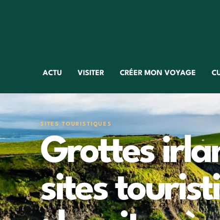
ACTU
VISITER
CRÉER MON VOYAGE
C
SITES TOURISTIQUES
Grottes irla
sites touris