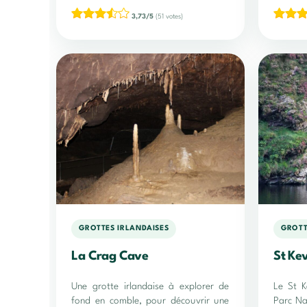
3,73/5
(51 votes)
GROTTES IRLANDAISES
GROTT
La Crag Cave
St Kev
Une grotte irlandaise à explorer de
Le St K
fond en comble, pour découvrir une
Parc Na