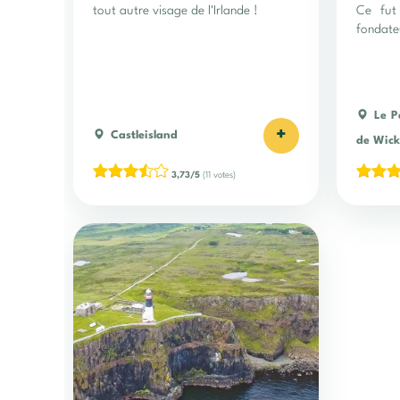
tout autre visage de l'Irlande !
Ce fut 
fondate
de sa vi
Le P
+
Castleisland
de Wick
3,73/5
(11 votes)