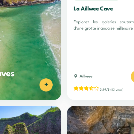
La Aillwee Cave
Explorez les galeries souterr
d'une grotte irlandaise millénaire 
aves
Aillwee
+
3,49/5
(83 votes)