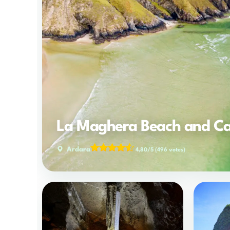
La Maghera Beach and C
Ardara
4,80/5
(496 votes)