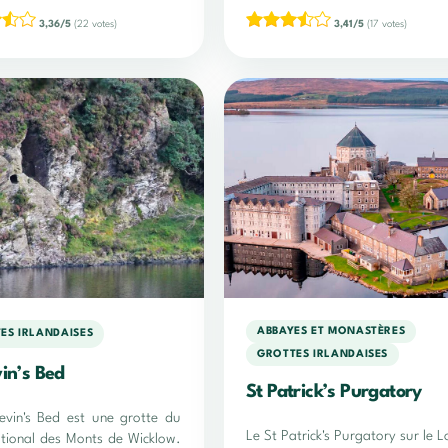
3,36/5
(22 votes)
3,41/5
(17 votes)
ABBAYES ET MONASTÈRES
ES IRLANDAISES
GROTTES IRLANDAISES
in’s Bed
St Patrick’s Purgatory
evin's Bed est une grotte du
Le St Patrick's Purgatory sur le 
tional des Monts de Wicklow.