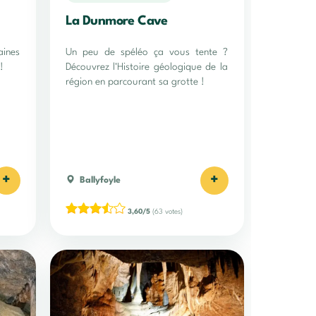
La Dunmore Cave
aines
Un peu de spéléo ça vous tente ?
!
Découvrez l'Histoire géologique de la
région en parcourant sa grotte !
+
+
Ballyfoyle
3,60/5
(63 votes)