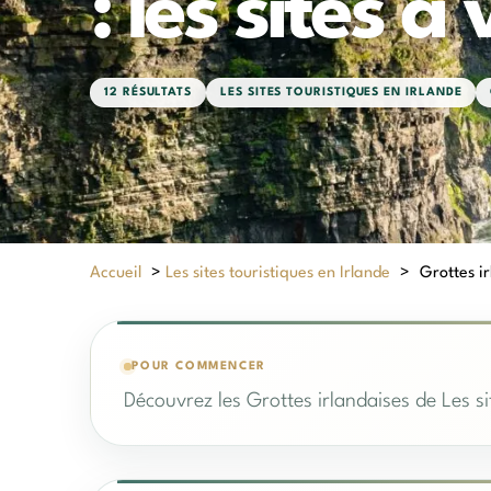
: les sites à 
12 RÉSULTATS
LES SITES TOURISTIQUES EN IRLANDE
Accueil
>
Les sites touristiques en Irlande
>
Grottes ir
POUR COMMENCER
Découvrez les Grottes irlandaises de Les si