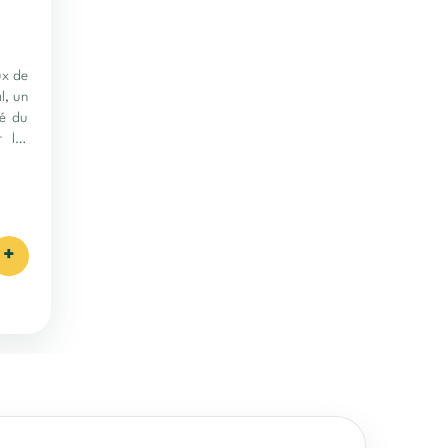
ux de
l, un
né du
 les
+