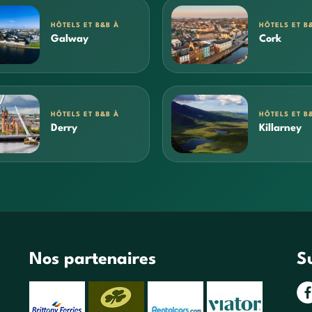
HÔTELS ET B&B À
HÔTELS ET B
Galway
Cork
HÔTELS ET B&B À
HÔTELS ET B
Derry
Killarney
Nos partenaires
S