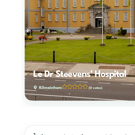
Le Dr Steevens’ Hospital
Kilmainham
(0 votes)