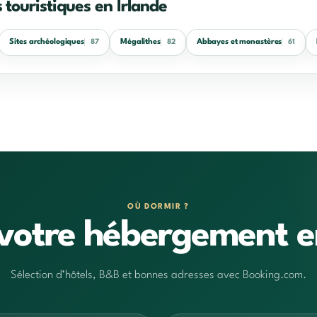
 touristiques en Irlande
Sites archéologiques
Mégalithes
Abbayes et monastères
87
82
61
OÙ DORMIR ?
votre hébergement e
Sélection d’hôtels, B&B et bonnes adresses avec Booking.com.