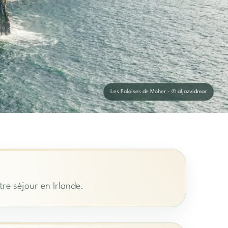
Les Falaises de Moher - © aljazvidmar
tre séjour en Irlande.