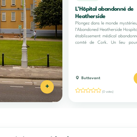
L’Hôpital abandonné de
Heatherside
Plongez dans le monde mystérie
l'Abandoned Heatherside Hospita
établissement médical abandon
comté de Cork. Un lieu pour
amateurs d'urbex !
Buttevant
+
(0 votes)