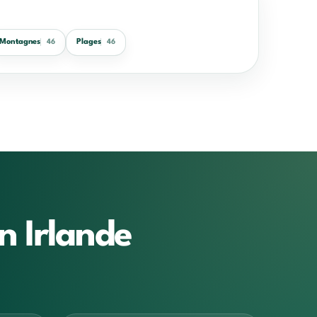
Montagnes
Plages
46
46
n Irlande