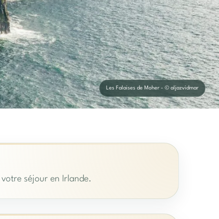
Les Falaises de Moher - © aljazvidmar
 votre séjour en Irlande.