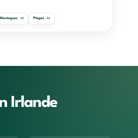
Montagnes
Plages
46
46
n Irlande