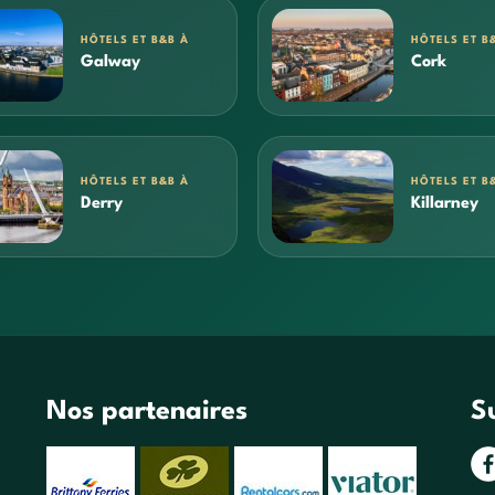
HÔTELS ET B&B À
HÔTELS ET B
Galway
Cork
HÔTELS ET B&B À
HÔTELS ET B
Derry
Killarney
Nos partenaires
S