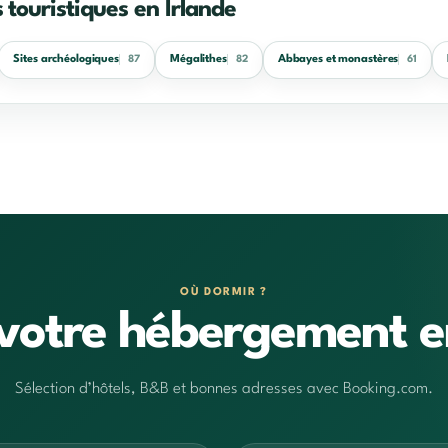
 touristiques en Irlande
Sites archéologiques
Mégalithes
Abbayes et monastères
87
82
61
OÙ DORMIR ?
votre hébergement e
Sélection d’hôtels, B&B et bonnes adresses avec Booking.com.