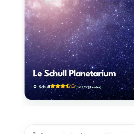
Le Schull Planetarium
Schull
3,67/5
(3 votes)