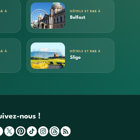
&B À
HÔTELS ET B&B À
Belfast
&B À
HÔTELS ET B&B À
Sligo
uivez-nous !