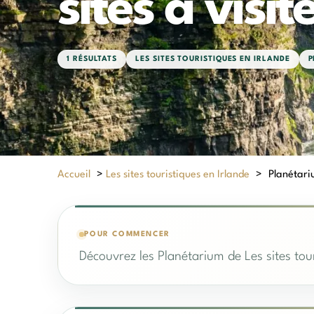
sites à visit
1 RÉSULTATS
LES SITES TOURISTIQUES EN IRLANDE
P
Accueil
>
Les sites touristiques en Irlande
>
Planétariu
POUR COMMENCER
Découvrez les Planétarium de Les sites tour