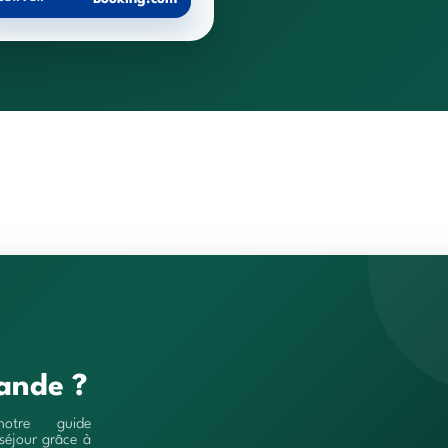
ande ?
notre guide
séjour grâce à