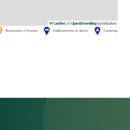
Leaflet
|
©
OpenStreetMap
contributors
Restaurants, irish pubs
Etablissements où dormir
Campings