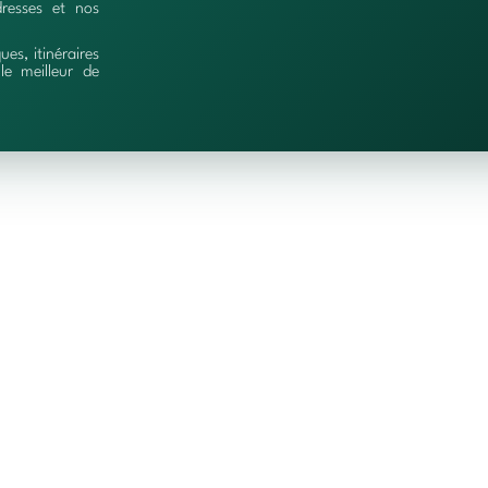
resses et nos
ques, itinéraires
le meilleur de