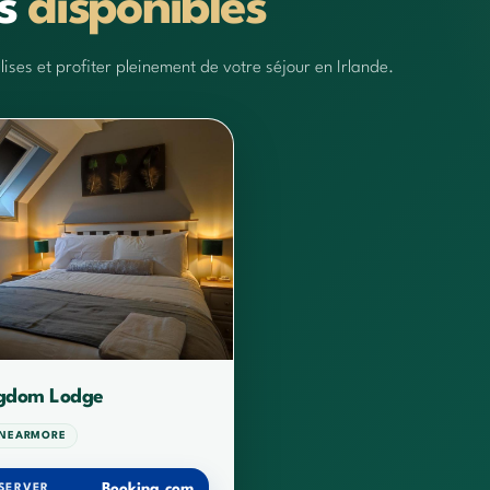
ts
disponibles
ses et profiter pleinement de votre séjour en Irlande.
gdom Lodge
NEARMORE
Booking.com
SERVER