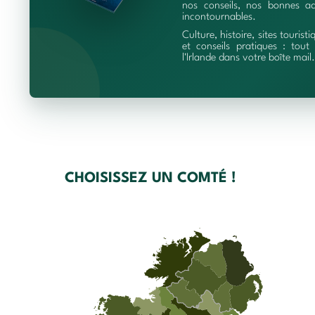
nos conseils, nos bonnes ad
incontournables.
Culture, histoire, sites touristi
et conseils pratiques : tout 
l'Irlande dans votre boîte mail.
CHOISISSEZ UN COMTÉ !