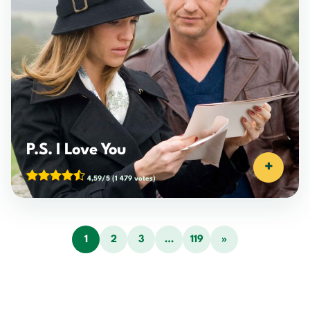
P.S. I Love You
+
4,59/5
(1 479 votes)
1
2
3
…
119
»