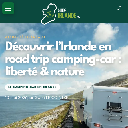
ACTUALITÉ IRLANDAISE
Découvrir l’Irlande en
road trip camping-car :
liberté & nature
LE CAMPING-CAR EN IRLANDE
10 mai 2026
par Gwen LE COINTRE