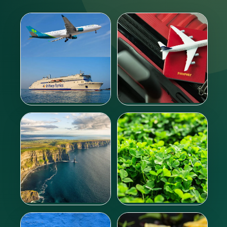
Y aller
Formalités d’entrée
En savoir plus
En savoir plus
Climat
Culture