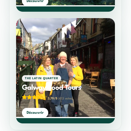
Découvrir
THE LATIN QUARTER
Galway Food Tours
3,79/5
(433 votes)
Découvrir