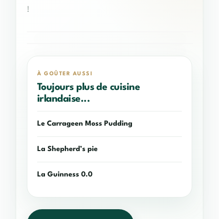
!
PLATS DE VIANDE IRLANDAIS
Les chicken wings à la Guinness
LES BIÈRES IRLANDAISES
La Titanic Quarter Beer
À GOÛTER AUSSI
Toujours plus de cuisine
irlandaise...
Le Carrageen Moss Pudding
La Shepherd’s pie
La Guinness 0.0