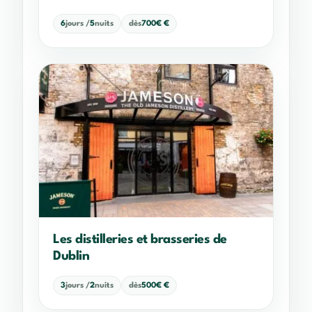
6
jours /
5
nuits
dès
700€ €
Les distilleries et brasseries de
Dublin
3
jours /
2
nuits
dès
500€ €