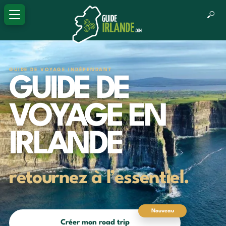
GUIDE DE VOYAGE INDÉPENDANT
GUIDE DE
VOYAGE EN
IRLANDE
retournez à l’essentiel.
Nouveau
Créer mon road trip