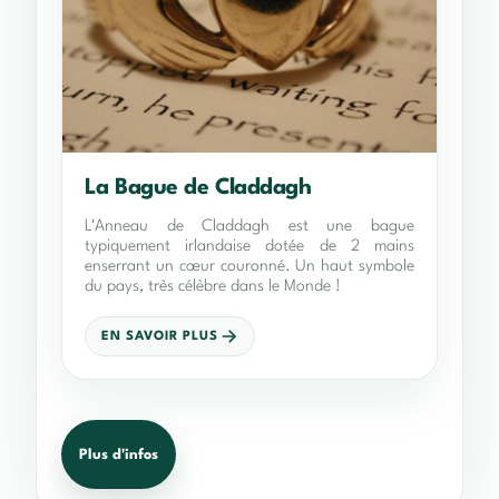
La Bague de Claddagh
L'Anneau de Claddagh est une bague
typiquement irlandaise dotée de 2 mains
enserrant un cœur couronné. Un haut symbole
du pays, très célèbre dans le Monde !
EN SAVOIR PLUS
Plus d'infos