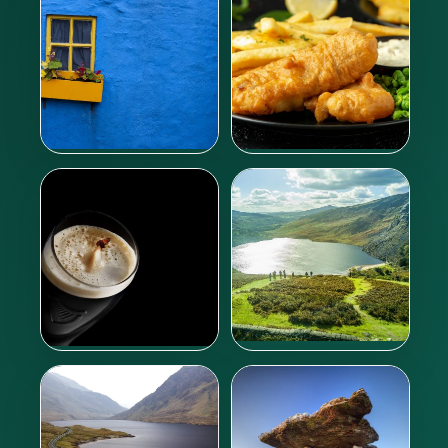
En savoir plus
En savoir plus
Où dormir ?
Que manger ?
En savoir plus
En savoir plus
Excursions & Billets
Que boire ?
coupe-file
En savoir plus
En savoir plus