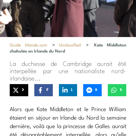
Guide Irlande.com
>
Unclassified
>
Kate Middleton
chahutée en Irlande du Nord
La duchesse de Cambridge aurait été
interpellée par une nationaliste nord-
irlandaise...
X
Facebook
LinkedIn
Messenger
WhatsApp
Alors que Kate Middleton et le Prince William
étaient en séjour en Irlande du Nord la semaine
dernière, voilà que la princesse de Galles aurait
été désagréablement interpellée, alors qu’elle