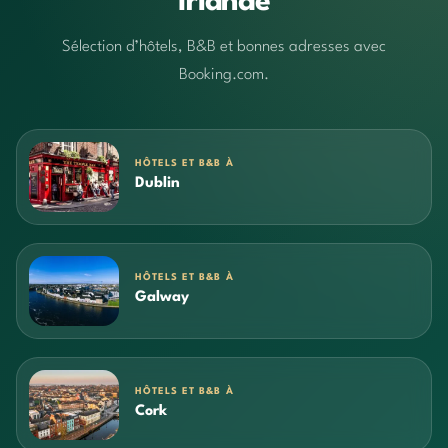
Irlande
Sélection d’hôtels, B&B et bonnes adresses avec
Booking.com.
HÔTELS ET B&B À
Dublin
HÔTELS ET B&B À
Galway
HÔTELS ET B&B À
Cork