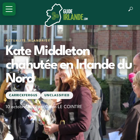
ACTUALITÉ IRLANDAISE
Kate Middleton
chahutée en Irlande du
Nord
CARRICKFERGUS
UNCLASSIFIED
10 octobre 2022
par Gwen LE COINTRE