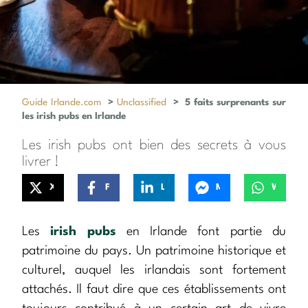
Guide Irlande.com
>
Unclassified
>
5 faits surprenants sur
les irish pubs en Irlande
Les irish pubs ont bien des secrets à vous
livrer !
X
Facebook
LinkedIn
Messenger
WhatsApp
Les
irish pubs
en Irlande font partie du
patrimoine du pays. Un patrimoine historique et
culturel, auquel les irlandais sont fortement
attachés. Il faut dire que ces établissements ont