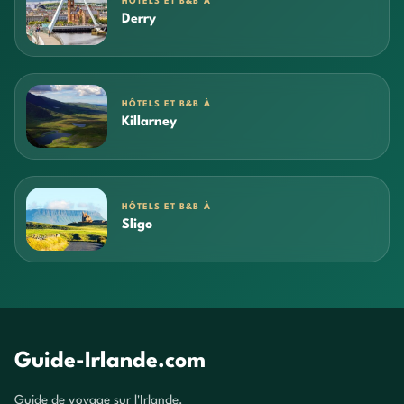
HÔTELS ET B&B À
Derry
HÔTELS ET B&B À
Killarney
HÔTELS ET B&B À
Sligo
Guide-Irlande.com
Guide de voyage sur l'Irlande.