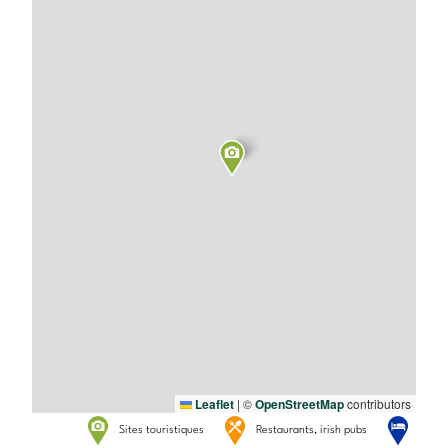
Leaflet
|
©
OpenStreetMap
contributors
Sites touristiques
Restaurants, irish pubs