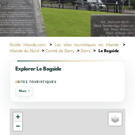
Guide Irlande.com
>
Les sites touristiques en Irlande
>
Irlande du Nord
>
Comté de Derry
>
Derry
>
Le Bogside
Explorer Le Bogside
SITES TOURISTIQUES
Murs
1
+
−