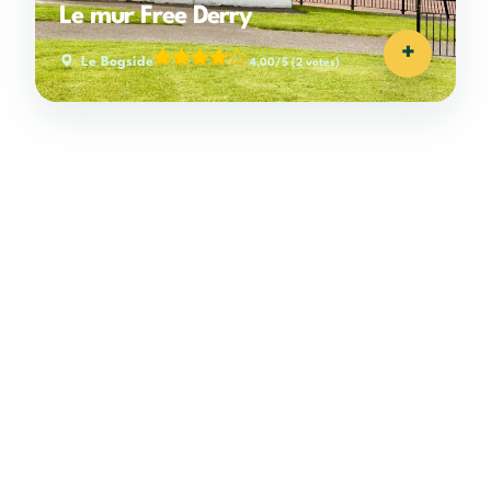
Le mur Free Derry
+
Le Bogside
4,00/5
(2 votes)