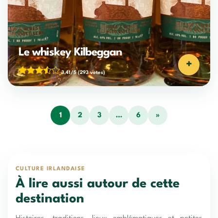
Le whiskey Kilbeggan
+
3,41/5
(293 votes)
1
2
3
…
6
»
CULTURE IRLANDAISE
À lire aussi autour de cette
destination