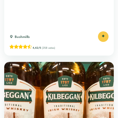
+
Bushmills
4,42/5
(358 votes)