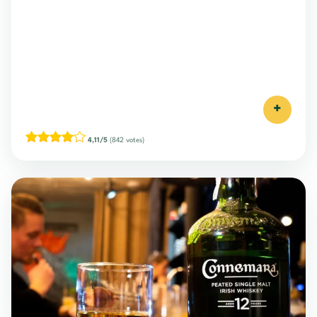
+
4,11/5
(842 votes)