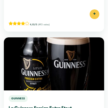
+
4,10/5
(493 votes)
GUINNESS