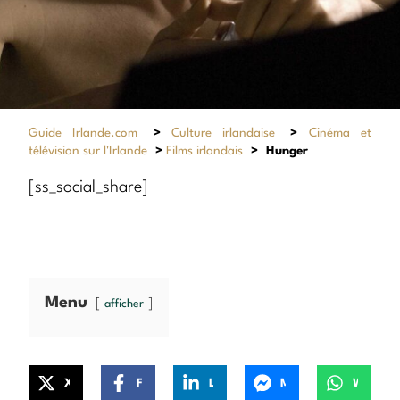
Guide Irlande.com
>
Culture irlandaise
>
Cinéma et
télévision sur l'Irlande
>
Films irlandais
>
Hunger
[ss_social_share]
Menu
afficher
X
Facebook
LinkedIn
Messenger
WhatsApp