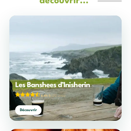
découvrir...
Les Banshees d’Inisherin
4,49/5
(212 votes)
Découvrir