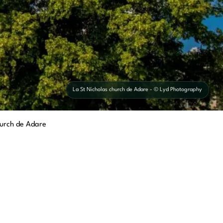
La St Nicholas church de Adare - © Lyd Photography
hurch de Adare