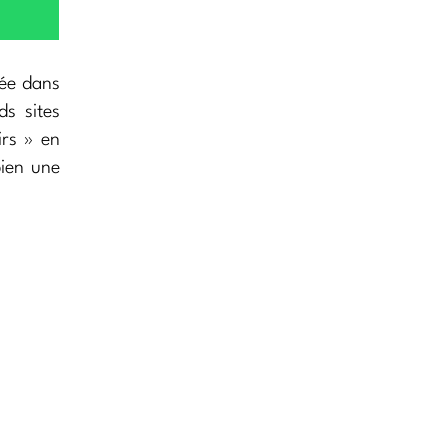
uée dans
ds sites
irs » en
bien une