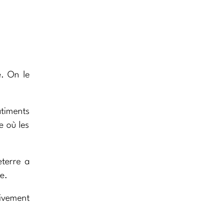
e. On le
timents
e où les
terre a
e.
tivement