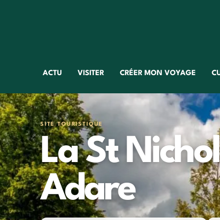
ACTU
VISITER
CRÉER MON VOYAGE
C
SITE TOURISTIQUE
La St Nicho
Adare