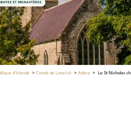
BBAYES ET MONASTÈRES
lique d'Irlande
>
Comté de Limerick
>
Adare
>
La St Nicholas c