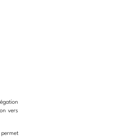
régation
ion vers
u permet