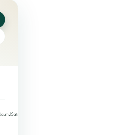
0a.m.|Saturday:12p.m.-1:30a.m.|Sunday:12p.m.-12a.m.