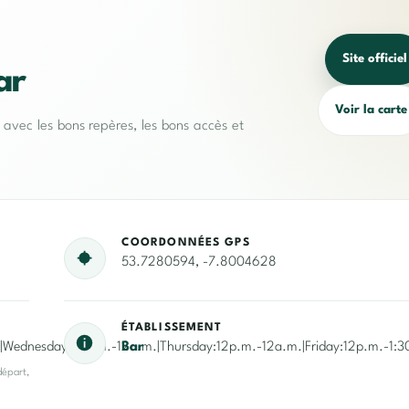
Site officiel
ar
Voir la carte
e avec les bons repères, les bons accès et
COORDONNÉES GPS
53.7280594, -7.8004628
ÉTABLISSEMENT
Wednesday:12p.m.-12a.m.|Thursday:12p.m.-12a.m.|Friday:12p.m.-1:3
Bar
départ,