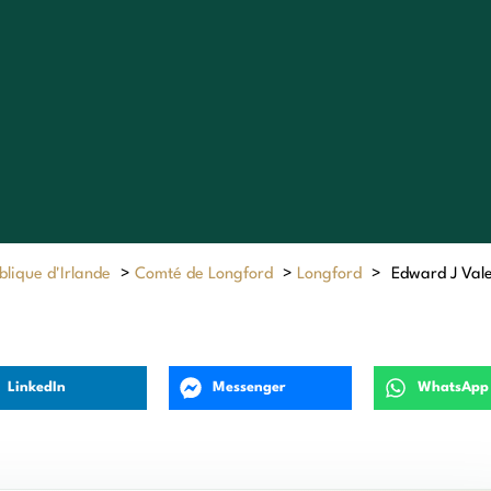
lique d'Irlande
>
Comté de Longford
>
Longford
>
Edward J Vale
LinkedIn
Messenger
WhatsApp