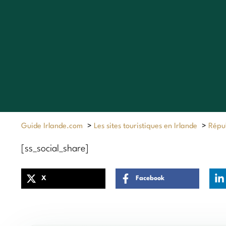
Guide Irlande.com
>
Les sites touristiques en Irlande
>
Répub
[ss_social_share]
X
Facebook