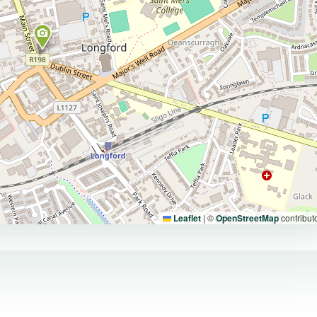
Leaflet
|
©
OpenStreetMap
contribut