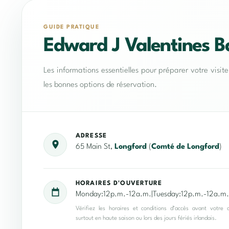
GUIDE PRATIQUE
Edward J Valentines B
Les informations essentielles pour préparer votre visit
les bonnes options de réservation.
ADRESSE
65 Main St,
Longford
(
Comté de Longford
)
HORAIRES D'OUVERTURE
Monday:12p.m.-12a.m.|Tuesday:12p.m.-12a.m.|
Vérifiez les horaires et conditions d’accès avant votre 
surtout en haute saison ou lors des jours fériés irlandais.