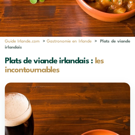
Guide Irlande.com
>
Gastronomie en Irlande
>
Plats de viande
irlandais
Plats de viande irlandais :
les
incontournables