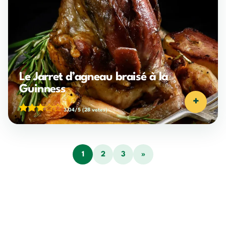
Le Jarret d’agneau braisé à la
Guinness
+
3,04/5
(28 votes)
1
2
3
»