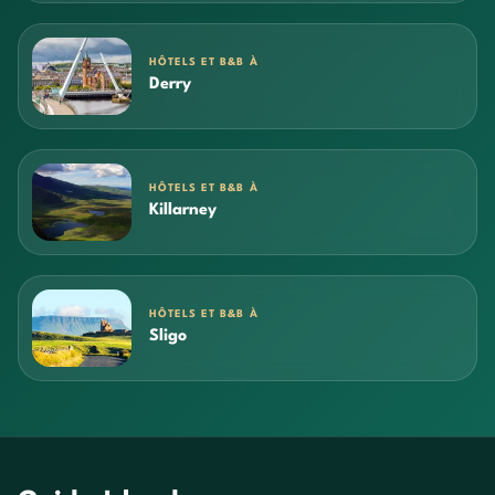
HÔTELS ET B&B À
Derry
HÔTELS ET B&B À
Killarney
HÔTELS ET B&B À
Sligo