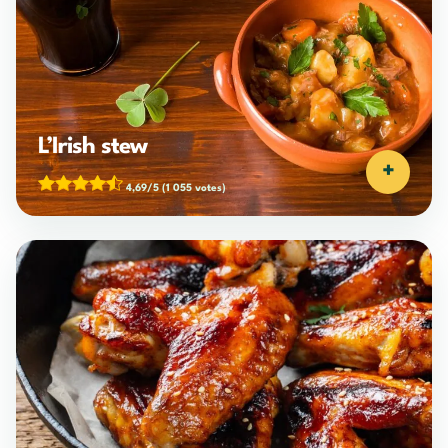
L’Irish stew
+
4,69/5
(1 055 votes)