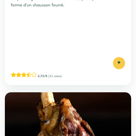
forme d'un chausson fourré.
+
3,73/5
(33 votes)