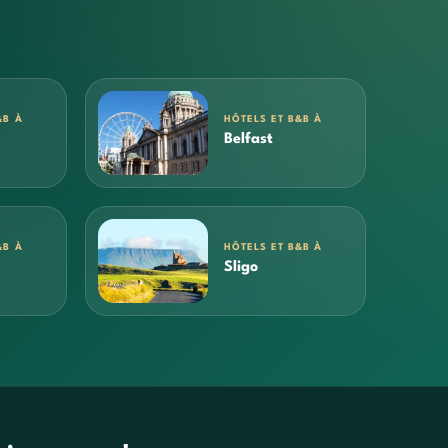
&B À
HÔTELS ET B&B À
Belfast
&B À
HÔTELS ET B&B À
Sligo