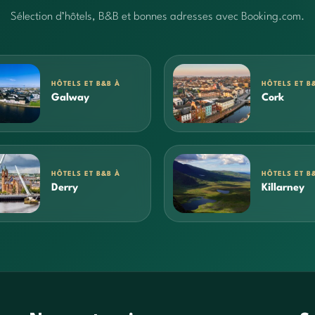
Sélection d’hôtels, B&B et bonnes adresses avec Booking.com.
HÔTELS ET B&B À
HÔTELS ET B
Galway
Cork
HÔTELS ET B&B À
HÔTELS ET B
Derry
Killarney