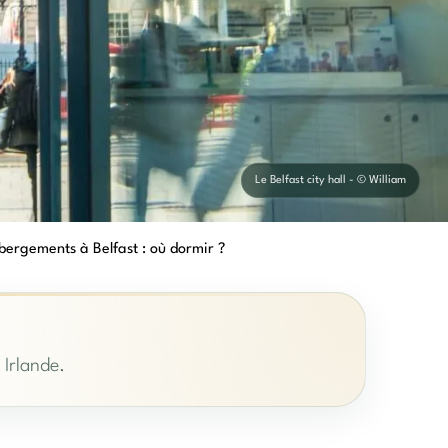
Le Belfast city hall - © William
bergements à Belfast : où dormir ?
 Irlande.