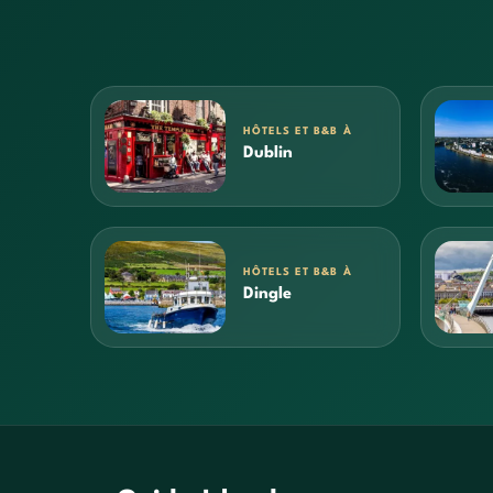
HÔTELS ET B&B À
Dublin
HÔTELS ET B&B À
Dingle