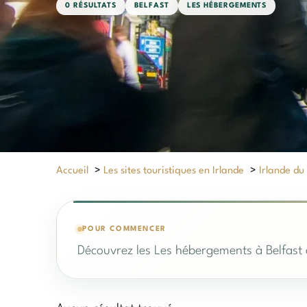
0 RÉSULTATS
BELFAST
LES HÉBERGEMENTS
Accueil
>
Les sites touristiques en Irlande
>
Irlande du
POUR COMMENCER
Découvrez les Les hébergements à Belfast 