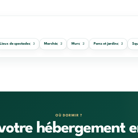
Lieux de spectacles
Marchés
Murs
Parcs et jardins
Squ
3
2
2
2
OÙ DORMIR ?
votre hébergement e