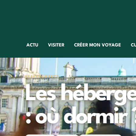
ACTU
VISITER
CRÉER MON VOYAGE
C
HÉBERGEMENTS
Les héberge
: où dormir 