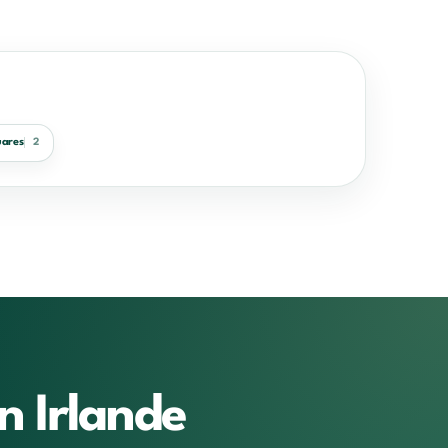
ares
2
n Irlande