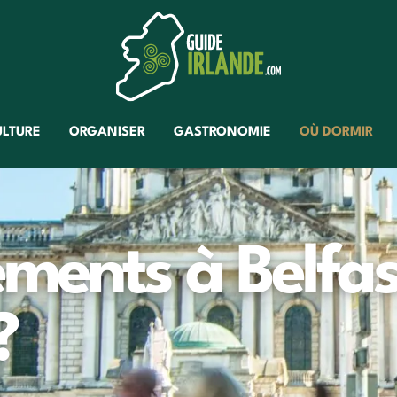
ULTURE
ORGANISER
GASTRONOMIE
OÙ DORMIR
ments à Belfas
?