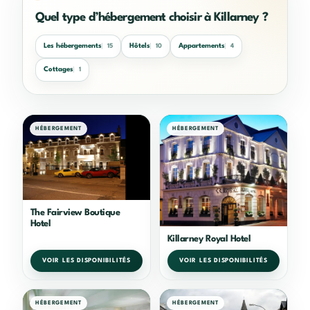
Quel type d’hébergement choisir à Killarney ?
Les hébergements
Hôtels
Appartements
15
10
4
Cottages
1
HÉBERGEMENT
HÉBERGEMENT
The Fairview Boutique
Hotel
Killarney Royal Hotel
VOIR LES DISPONIBILITÉS
VOIR LES DISPONIBILITÉS
HÉBERGEMENT
HÉBERGEMENT