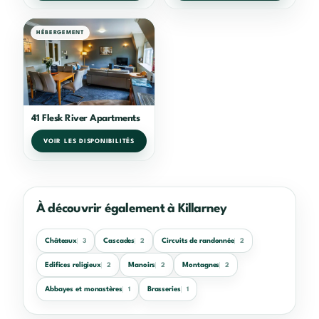
HÉBERGEMENT
41 Flesk River Apartments
VOIR LES DISPONIBILITÉS
À découvrir également à Killarney
Châteaux
Cascades
Circuits de randonnée
3
2
2
Edifices religieux
Manoirs
Montagnes
2
2
2
Abbayes et monastères
Brasseries
1
1