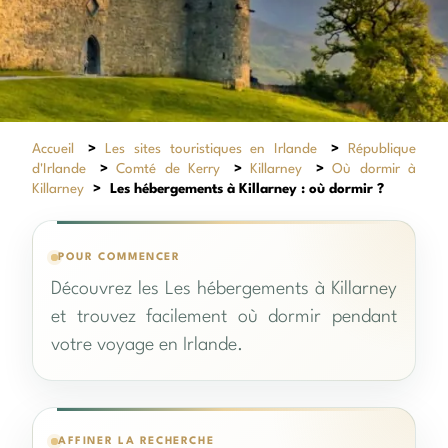
Accueil
>
Les sites touristiques en Irlande
>
République
d'Irlande
>
Comté de Kerry
>
Killarney
>
Où dormir à
Killarney
>
Les hébergements à Killarney : où dormir ?
POUR COMMENCER
Découvrez les Les hébergements à Killarney
et trouvez facilement où dormir pendant
votre voyage en Irlande.
AFFINER LA RECHERCHE