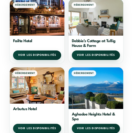
HÉBERGEMENT
HÉBERGEMENT
Failte Hotel
Debbie’s Cottage at Tullig
House & Farm
VOIR LES DISPONIBILITÉS
VOIR LES DISPONIBILITÉS
HÉBERGEMENT
HÉBERGEMENT
Arbutus Hotel
Aghadoe Heights Hotel &
Spa
VOIR LES DISPONIBILITÉS
VOIR LES DISPONIBILITÉS