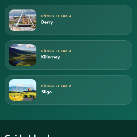
HÔTELS ET B&B À
Derry
HÔTELS ET B&B À
Killarney
HÔTELS ET B&B À
Sligo