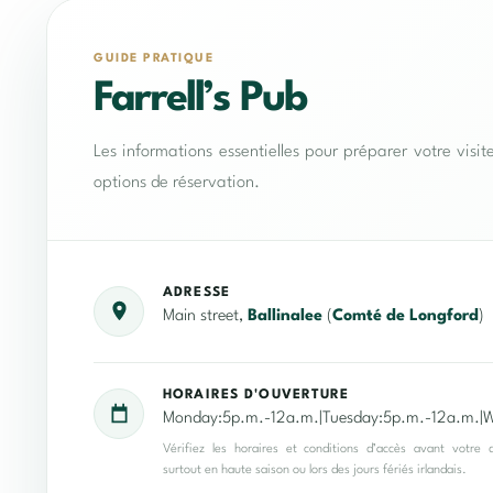
GUIDE PRATIQUE
Farrell’s Pub
Les informations essentielles pour préparer votre visit
options de réservation.
ADRESSE
Main street,
Ballinalee
(
Comté de Longford
)
HORAIRES D'OUVERTURE
Monday:5p.m.-12a.m.|Tuesday:5p.m.-12a.m.|W
Vérifiez les horaires et conditions d’accès avant votre 
surtout en haute saison ou lors des jours fériés irlandais.