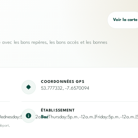
Voir la carte
e avec les bons repères, les bons accès et les bonnes
COORDONNÉES GPS
53.777332, -7.6570094
ÉTABLISSEMENT
ednesday:5p.m.-12a.m.|Thursday:5p.m.-12a.m.|Friday:5p.m.-12a.m.|
Bar
départ,