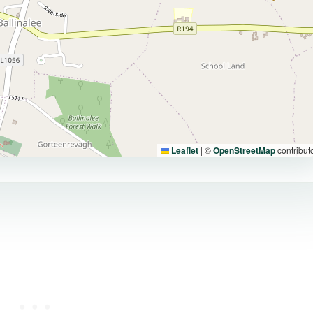
Leaflet
|
©
OpenStreetMap
contribut