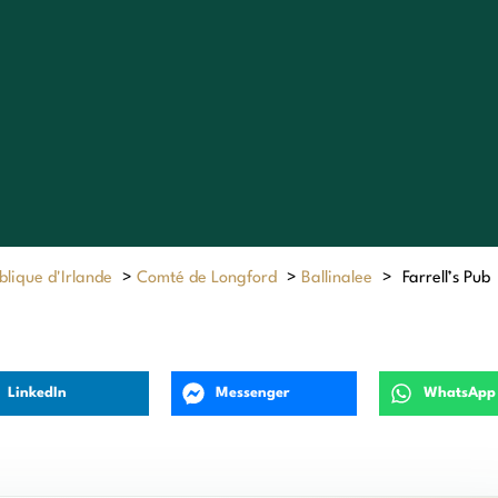
lique d'Irlande
>
Comté de Longford
>
Ballinalee
>
Farrell’s Pub
LinkedIn
Messenger
WhatsApp