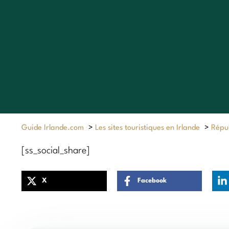
Guide Irlande.com
>
Les sites touristiques en Irlande
>
Répub
[ss_social_share]
X
Facebook