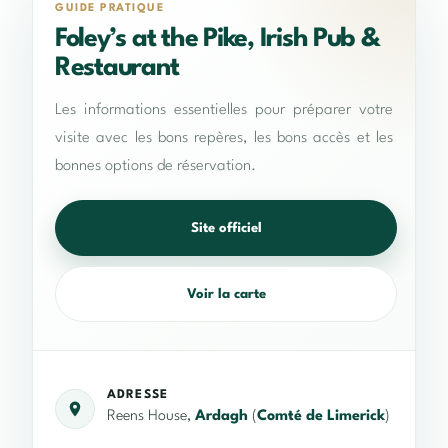
GUIDE PRATIQUE
Foley’s at the Pike, Irish Pub &
Restaurant
Les informations essentielles pour préparer votre
visite avec les bons repères, les bons accès et les
bonnes options de réservation.
Site officiel
Voir la carte
ADRESSE
Reens House,
Ardagh
(
Comté de Limerick
)