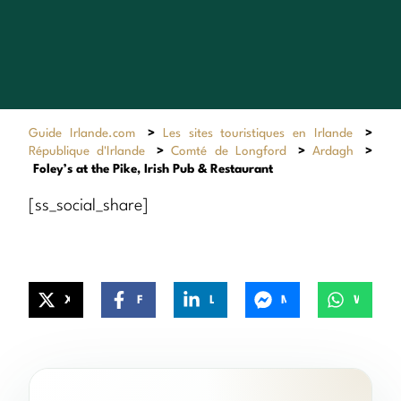
Guide Irlande.com
>
Les sites touristiques en Irlande
>
République d'Irlande
>
Comté de Longford
>
Ardagh
>
Foley’s at the Pike, Irish Pub & Restaurant
[ss_social_share]
X
Facebook
LinkedIn
Messenger
WhatsApp