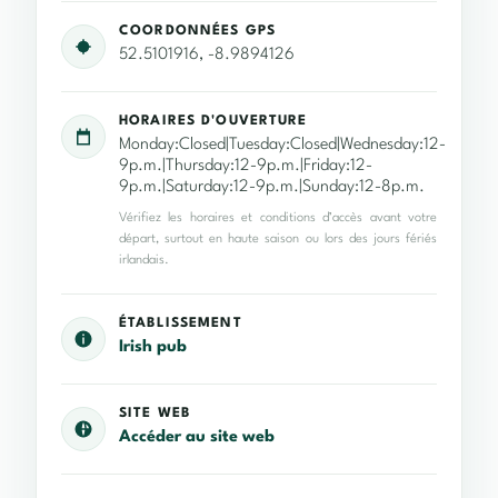
COORDONNÉES GPS
52.5101916, -8.9894126
HORAIRES D'OUVERTURE
Monday:Closed|Tuesday:Closed|Wednesday:12-
9p.m.|Thursday:12-9p.m.|Friday:12-
9p.m.|Saturday:12-9p.m.|Sunday:12-8p.m.
Vérifiez les horaires et conditions d’accès avant votre
départ, surtout en haute saison ou lors des jours fériés
irlandais.
ÉTABLISSEMENT
Irish pub
SITE WEB
Accéder au site web