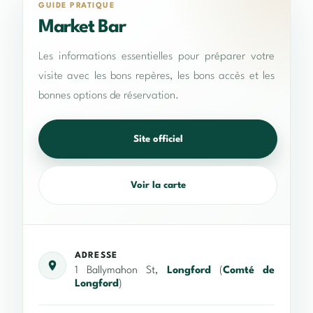
GUIDE PRATIQUE
Market Bar
Les informations essentielles pour préparer votre
visite avec les bons repères, les bons accès et les
bonnes options de réservation.
Site officiel
Voir la carte
ADRESSE
1 Ballymahon St,
Longford
(
Comté de
Longford
)