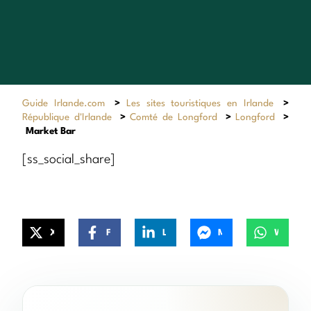
Guide Irlande.com
>
Les sites touristiques en Irlande
>
République d'Irlande
>
Comté de Longford
>
Longford
>
Market Bar
[ss_social_share]
X
Facebook
LinkedIn
Messenger
WhatsApp