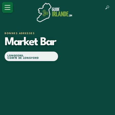
BONNES ADRESSES
Market Bar
LONGFORD
,
COMTÉ DE LONGFORD