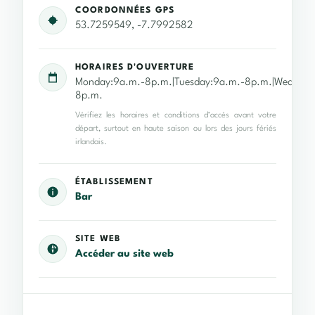
COORDONNÉES GPS
53.7259549, -7.7992582
HORAIRES D'OUVERTURE
Monday:9a.m.-8p.m.|Tuesday:9a.m.-8p.m.|Wednesda
8p.m.
Vérifiez les horaires et conditions d’accès avant votre
départ, surtout en haute saison ou lors des jours fériés
irlandais.
ÉTABLISSEMENT
Bar
SITE WEB
Accéder au site web