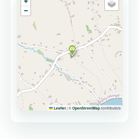
+
−
Leaflet
|
©
OpenStreetMap
contributors