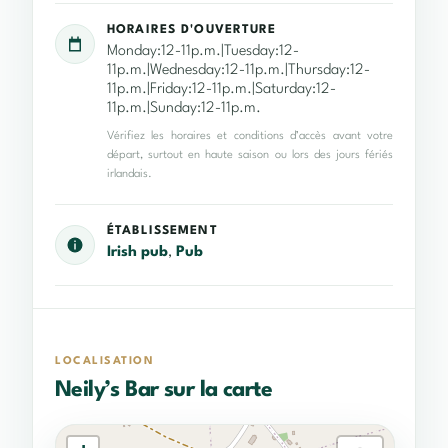
HORAIRES D'OUVERTURE
Monday:12-11p.m.|Tuesday:12-
11p.m.|Wednesday:12-11p.m.|Thursday:12-
11p.m.|Friday:12-11p.m.|Saturday:12-
11p.m.|Sunday:12-11p.m.
Vérifiez les horaires et conditions d’accès avant votre
départ, surtout en haute saison ou lors des jours fériés
irlandais.
ÉTABLISSEMENT
Irish pub
,
Pub
LOCALISATION
Neily’s Bar sur la carte