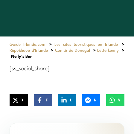
Guide Irlande.com
>
Les sites touristiques en Irlande
>
République d'Irlande
>
Comté de Donegal
>
Letterkenny
>
Neily’s Bar
[ss_social_share]
X
Facebook
LinkedIn
Messenger
WhatsApp