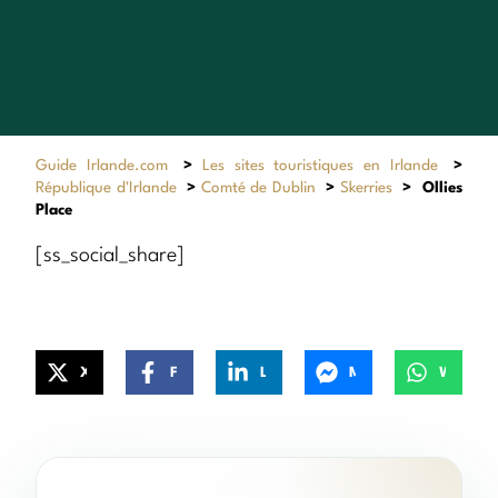
Guide Irlande.com
>
Les sites touristiques en Irlande
>
République d'Irlande
>
Comté de Dublin
>
Skerries
>
Ollies
Place
[ss_social_share]
X
Facebook
LinkedIn
Messenger
WhatsApp