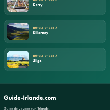
HÔTELS ET B&B À
Derry
HÔTELS ET B&B À
Killarney
HÔTELS ET B&B À
Sligo
Guide-Irlande.com
Guide de voyage sur l'Irlande.