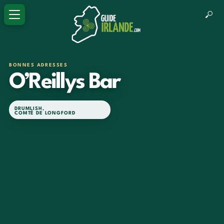
BONNES ADRESSES
O’Reillys Bar
DRUMLISH
,
COMTÉ DE LONGFORD