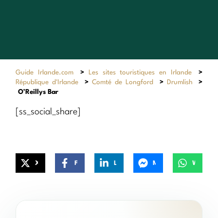
Guide Irlande.com
>
Les sites touristiques en Irlande
>
République d'Irlande
>
Comté de Longford
>
Drumlish
>
O’Reillys Bar
[ss_social_share]
X
Facebook
LinkedIn
Messenger
WhatsApp