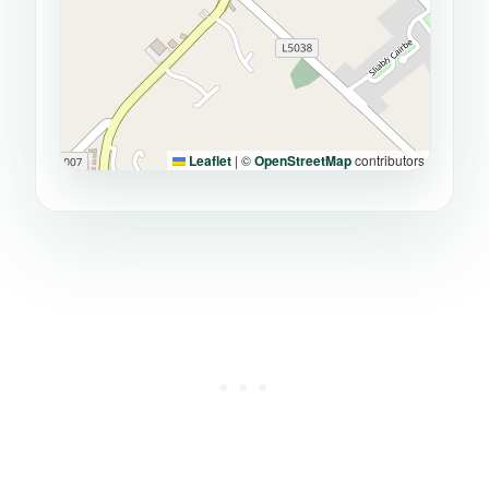
Leaflet
|
©
OpenStreetMap
contributors