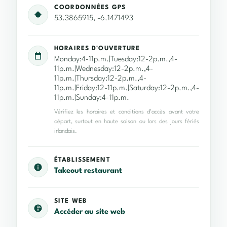
COORDONNÉES GPS
53.3865915, -6.1471493
HORAIRES D'OUVERTURE
Monday:4-11p.m.|Tuesday:12-2p.m.,4-
11p.m.|Wednesday:12-2p.m.,4-
11p.m.|Thursday:12-2p.m.,4-
11p.m.|Friday:12-11p.m.|Saturday:12-2p.m.,4-
11p.m.|Sunday:4-11p.m.
Vérifiez les horaires et conditions d’accès avant votre
départ, surtout en haute saison ou lors des jours fériés
irlandais.
ÉTABLISSEMENT
Takeout restaurant
SITE WEB
Accéder au site web