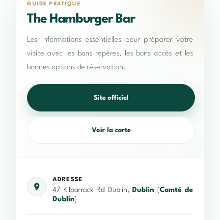
GUIDE PRATIQUE
The Hamburger Bar
Les informations essentielles pour préparer votre
visite avec les bons repères, les bons accès et les
bonnes options de réservation.
Site officiel
Voir la carte
ADRESSE
47 Kilbarrack Rd Dublin,
Dublin
(
Comté de
Dublin
)