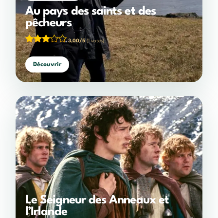
Au pays des saints et des
pêcheurs
3,00/5
(1 votes)
Découvrir
Le Seigneur des Anneaux et
l’Irlande