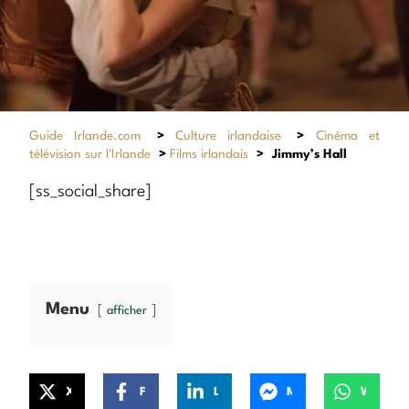
Guide Irlande.com
>
Culture irlandaise
>
Cinéma et
télévision sur l'Irlande
>
Films irlandais
>
Jimmy’s Hall
[ss_social_share]
Menu
afficher
X
Facebook
LinkedIn
Messenger
WhatsApp