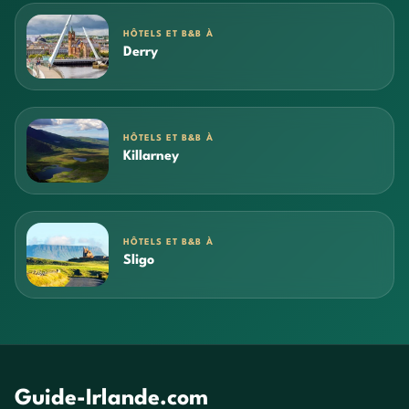
HÔTELS ET B&B À
Derry
HÔTELS ET B&B À
Killarney
HÔTELS ET B&B À
Sligo
Guide-Irlande.com