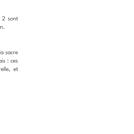
s 2 sont
on.
la sacre
is : ces
elle, et