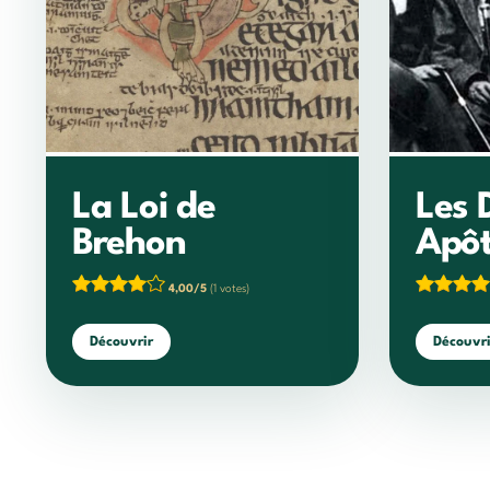
La Loi de
Les 
Brehon
Apôt
4,00/5
(1 votes)
Découvrir
Découvri