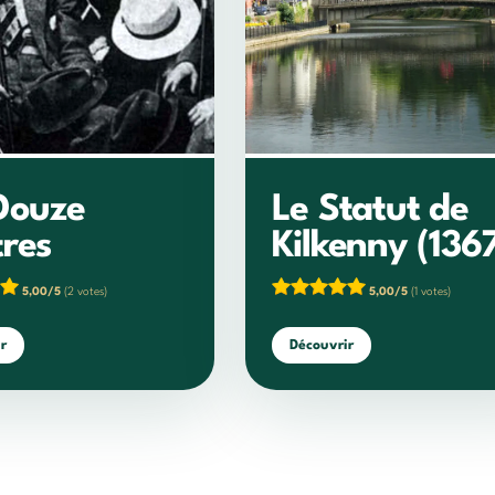
Douze
Le Statut de
res
Kilkenny (136
5,00/5
(2 votes)
5,00/5
(1 votes)
r
Découvrir