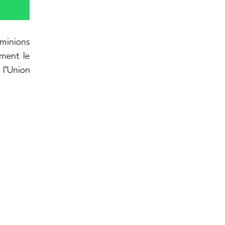
ominions
ement le
 l’Union