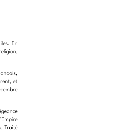
ciles. En
religion,
landais,
rent, et
écembre
légeance
l’Empire
u Traité