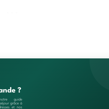
ande ?
notre guide
séjour grâce à
resses et nos