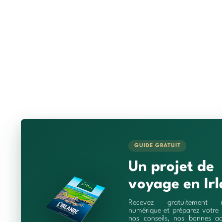
GUIDE GRATUIT
Un projet de
voyage en Irl
Recevez gratuitement 
numérique et préparez votre 
nos conseils, nos bonnes ad