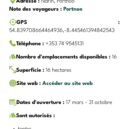
Adresse :
Narin, Portnoo
Note des voyageurs :
Portnoo
GPS :
54.839708664464936,-8.445461394842543
Téléphone :
+353 74 9545131
Nombre d'emplacements disponibles :
16
Superficie :
16 hectares
Site web :
Accéder au site web
Dates d'ouverture :
17 mars - 31 octobre
Sont autorisés :
tentes