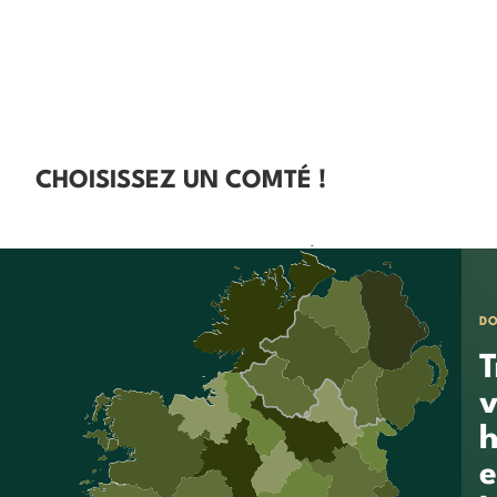
CHOISISSEZ UN COMTÉ !
D
T
v
h
e