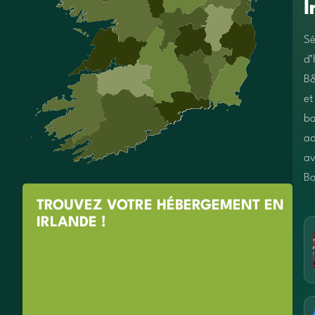
I
Sé
d’
B
et
bo
ad
av
Bo
TROUVEZ VOTRE HÉBERGEMENT EN
IRLANDE !