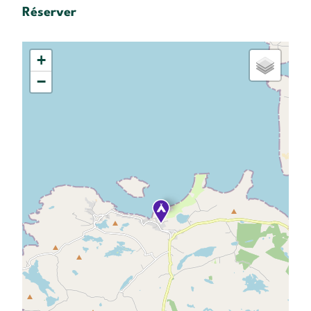
Réserver
+
−