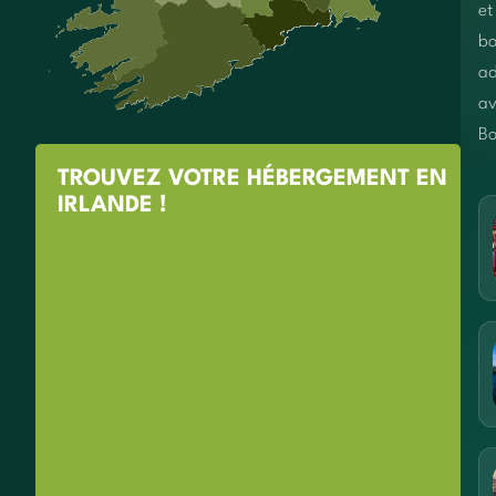
et
bo
ad
av
Bo
TROUVEZ VOTRE HÉBERGEMENT EN
IRLANDE !