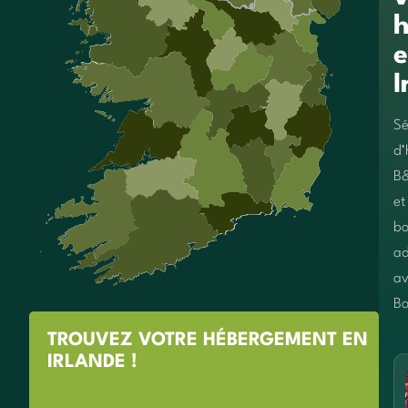
h
e
I
Sé
d’
B
et
bo
ad
av
Bo
TROUVEZ VOTRE HÉBERGEMENT EN
IRLANDE !