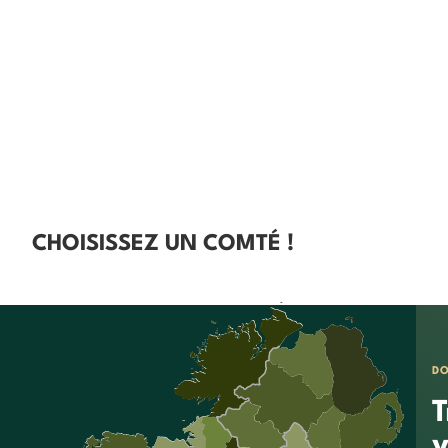
CHOISISSEZ UN COMTÉ !
D
T
v