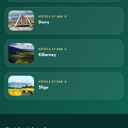
HÔTELS ET B&B À
Derry
HÔTELS ET B&B À
Killarney
HÔTELS ET B&B À
Sligo