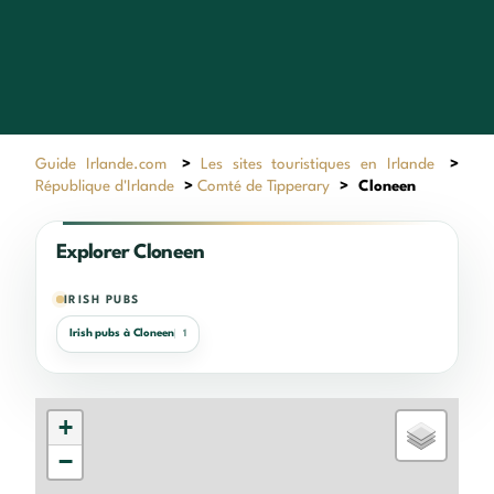
Guide Irlande.com
>
Les sites touristiques en Irlande
>
République d'Irlande
>
Comté de Tipperary
>
Cloneen
Explorer Cloneen
IRISH PUBS
Irish pubs à Cloneen
1
+
−