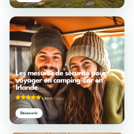
Les mesures de sécurité pour
voyager en camping-car en
Irlande
5,00/5
(1 votes)
Découvrir