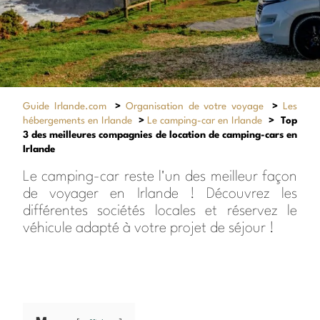
Guide Irlande.com
>
Organisation de votre voyage
>
Les
hébergements en Irlande
>
Le camping-car en Irlande
>
Top
3 des meilleures compagnies de location de camping-cars en
Irlande
Le camping-car reste l'un des meilleur façon
de voyager en Irlande ! Découvrez les
différentes sociétés locales et réservez le
véhicule adapté à votre projet de séjour !