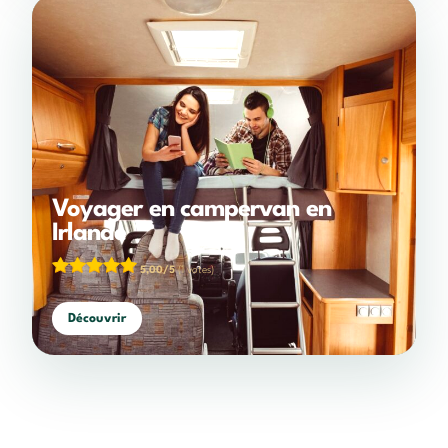
Voyager en campervan en
Irlande
5,00/5
(1 votes)
Découvrir