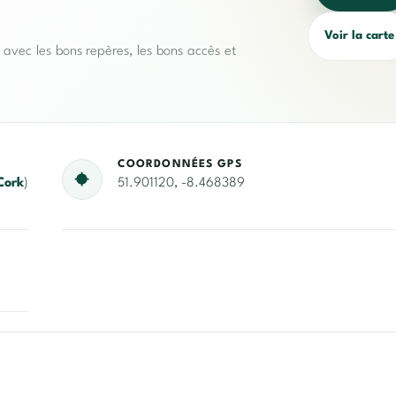
Voir la carte
e avec les bons repères, les bons accès et
COORDONNÉES GPS
Cork
)
51.901120, -8.468389