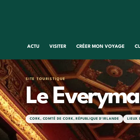
ACTU
VISITER
CRÉER MON VOYAGE
C
SITE TOURISTIQUE
Le Everym
CORK
,
COMTÉ DE CORK
,
RÉPUBLIQUE D'IRLANDE
LIEUX 