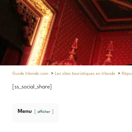
Guide Irlande.com
>
Les sites touristiques en Irlande
>
Répub
[ss_social_share]
Menu
afficher