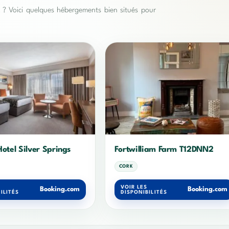
es ? Voici quelques hébergements bien situés pour
otel Silver Springs
Fortwilliam Farm T12DNN2
CORK
VOIR LES
Booking.com
Booking.com
ILITÉS
DISPONIBILITÉS