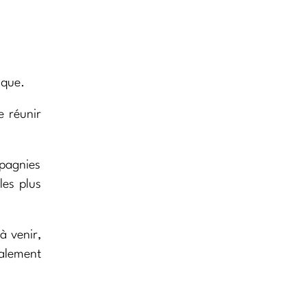
ique.
 réunir
mpagnies
les plus
à venir,
ralement