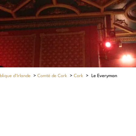
lique d'Irlande
>
Comté de Cork
>
Cork
>
Le Everyman