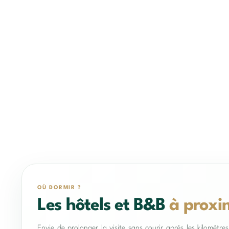
OÙ DORMIR ?
Les hôtels et B&B
à proxi
Envie de prolonger la visite sans courir après les kilomètr