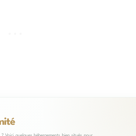
mité
es ? Voici quelques hébergements bien situés pour