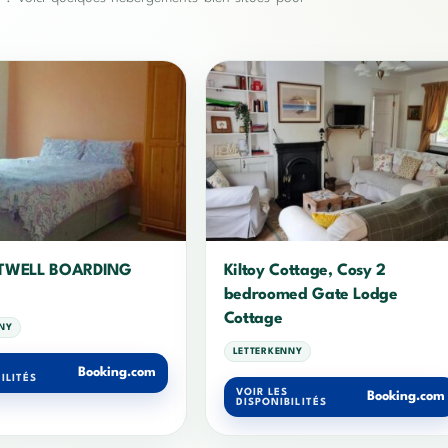
TWELL BOARDING
Kiltoy Cottage, Cosy 2
bedroomed Gate Lodge
Cottage
NY
LETTERKENNY
Booking.com
ILITÉS
VOIR LES
Booking.com
DISPONIBILITÉS