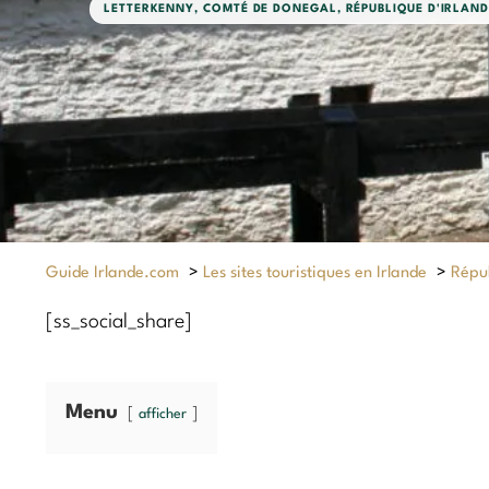
LETTERKENNY
,
COMTÉ DE DONEGAL
,
RÉPUBLIQUE D'IRLAN
Guide Irlande.com
>
Les sites touristiques en Irlande
>
Répub
[ss_social_share]
Menu
afficher