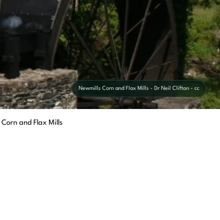
Newmills Corn and Flax Mills - Dr Neil Clifton - cc
 Corn and Flax Mills