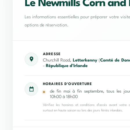
Le Newmills Corn and F
Les informations essentielles pour préparer votre visit
options de réservation.
ADRESSE
Churchill Road,
Letterkenny
(
Comté de Don
-
République d'Irlande
HORAIRES D'OUVERTURE
de fin mai à fin septembre, tous les jou
10h00 à 18h00
Vérifiez les horaires et conditions d’accès avant votre 
surtout en haute saison ou lors des jours fériés irlandais.