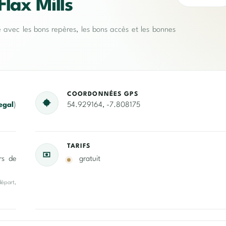
lax Mills
e avec les bons repères, les bons accès et les bonnes
COORDONNÉES GPS
egal
)
54.929164, -7.808175
TARIFS
rs de
gratuit
départ,