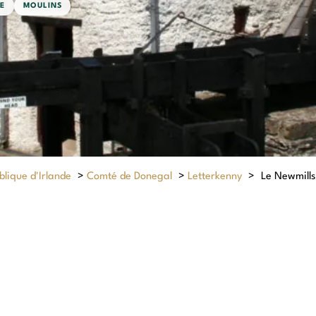
DE
MOULINS
lique d'Irlande
>
Comté de Donegal
>
Letterkenny
>
Le Newmills