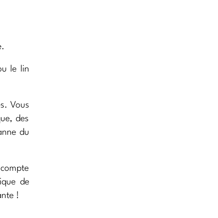
e.
u le lin
és. Vous
que, des
sanne du
i compte
rique de
ante !