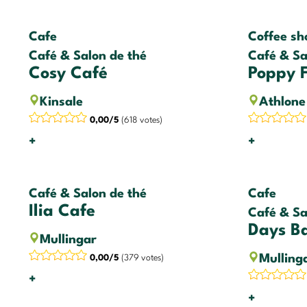
Cafe
Coffee sh
Café & Salon de thé
Café & Sa
Cosy Café
Poppy F
Kinsale
Athlone
0,00/5
(618 votes)
+
+
Café & Salon de thé
Cafe
Ilia Cafe
Café & Sa
Days B
Mullingar
Mulling
0,00/5
(379 votes)
+
+