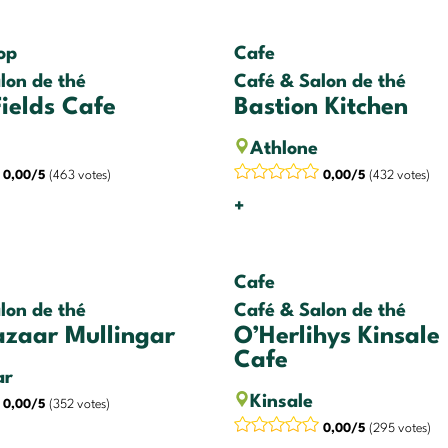
op
Cafe
lon de thé
Café & Salon de thé
ields Cafe
Bastion Kitchen
Athlone
0,00/5
(463 votes)
0,00/5
(432 votes)
+
Cafe
lon de thé
Café & Salon de thé
azaar Mullingar
O’Herlihys Kinsale
Cafe
ar
Kinsale
0,00/5
(352 votes)
0,00/5
(295 votes)