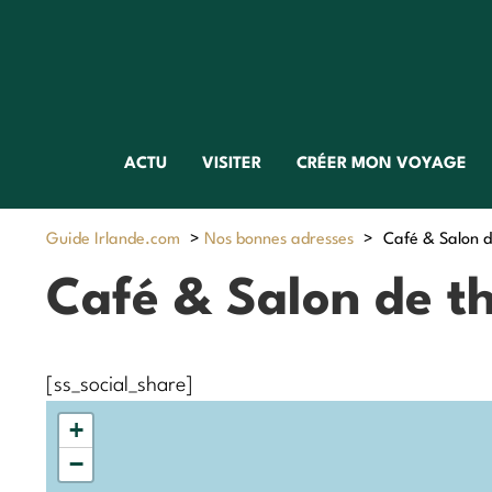
ACTU
VISITER
CRÉER MON VOYAGE
Guide Irlande.com
>
Nos bonnes adresses
>
Café & Salon d
Café & Salon de th
[ss_social_share]
+
−