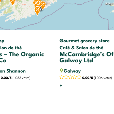
op
Gourmet grocery store
lon de thé
Café & Salon de thé
s – The Organic
McCambridge’s Of
 Co
Galway Ltd
 on Shannon
Galway
0,00/5
(1 083 votes)
0,00/5
(1 006 votes)
+