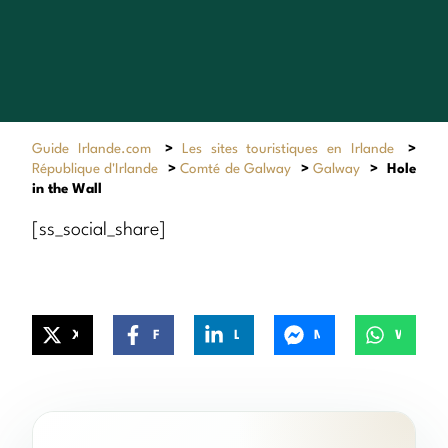
Guide Irlande.com
>
Les sites touristiques en Irlande
>
République d'Irlande
>
Comté de Galway
>
Galway
>
Hole
in the Wall
[ss_social_share]
X
Facebook
LinkedIn
Messenger
WhatsApp