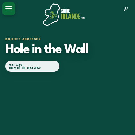
BONNES ADRESSES
Hole in the Wall
GALWAY
,
COMTÉ DE GALWAY