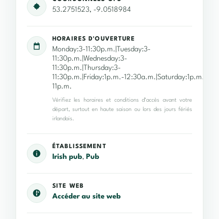
53.2751523, -9.0518984
HORAIRES D'OUVERTURE
Monday:3-11:30p.m.|Tuesday:3-
11:30p.m.|Wednesday:3-
11:30p.m.|Thursday:3-
11:30p.m.|Friday:1p.m.-12:30a.m.|Saturday:1p.m.-12:
11p.m.
Vérifiez les horaires et conditions d’accès avant votre
départ, surtout en haute saison ou lors des jours fériés
irlandais.
ÉTABLISSEMENT
Irish pub
,
Pub
SITE WEB
Accéder au site web