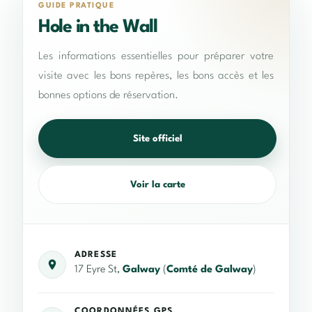
GUIDE PRATIQUE
Hole in the Wall
Les informations essentielles pour préparer votre
visite avec les bons repères, les bons accès et les
bonnes options de réservation.
Site officiel
Voir la carte
ADRESSE
17 Eyre St,
Galway
(
Comté de Galway
)
COORDONNÉES GPS