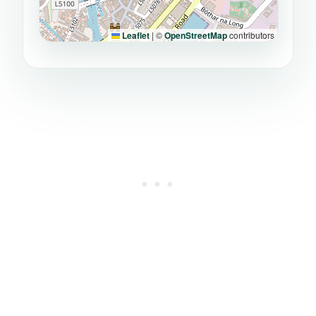
Leaflet
|
©
OpenStreetMap
contributors