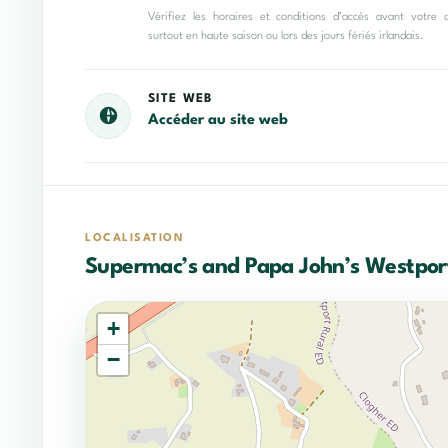
Vérifiez les horaires et conditions d’accès avant votre 
surtout en haute saison ou lors des jours fériés irlandais.
SITE WEB
Accéder au site web
LOCALISATION
Supermac’s and Papa John’s Westport
+
−