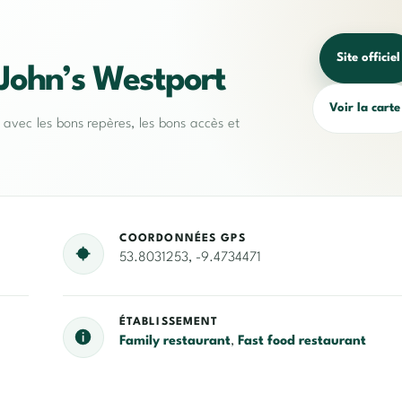
Site officiel
John’s Westport
Voir la carte
e avec les bons repères, les bons accès et
COORDONNÉES GPS
53.8031253, -9.4734471
ÉTABLISSEMENT
Family restaurant
,
Fast food restaurant