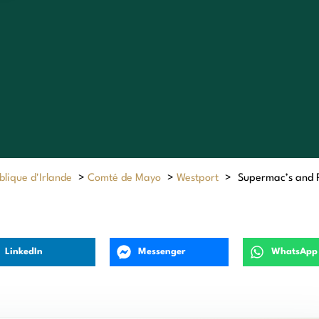
lique d'Irlande
>
Comté de Mayo
>
Westport
>
Supermac’s and 
LinkedIn
Messenger
WhatsApp