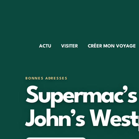
ACTU
VISITER
CRÉER MON VOYAGE
BONNES ADRESSES
Supermac’s
John’s West