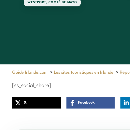
WESTPORT
,
COMTÉ DE MAYO
Guide Irlande.com
>
Les sites touristiques en Irlande
>
Répub
[ss_social_share]
X
Facebook