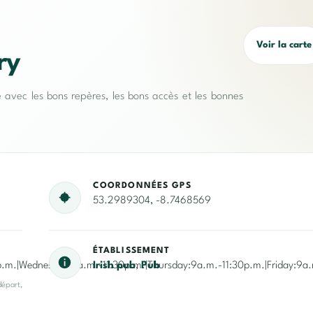
Voir la carte
ry
e avec les bons repères, les bons accès et les bonnes
COORDONNÉES GPS
53.2989304, -8.7468569
ÉTABLISSEMENT
.m.|Wednesday:9a.m.-11:30p.m.|Thursday:9a.m.-11:30p.m.|Friday:9a.
Irish pub
,
Pub
départ,