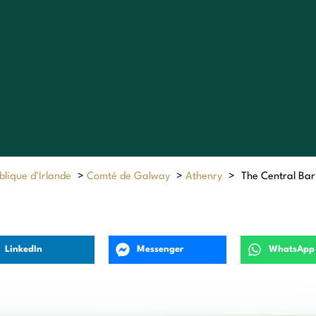
lique d'Irlande
>
Comté de Galway
>
Athenry
>
The Central Bar
LinkedIn
Messenger
WhatsApp