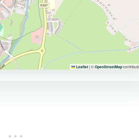
Leaflet
|
©
OpenStreetMap
contribut