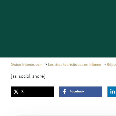
Guide Irlande.com
>
Les sites touristiques en Irlande
>
Répub
[ss_social_share]
X
Facebook