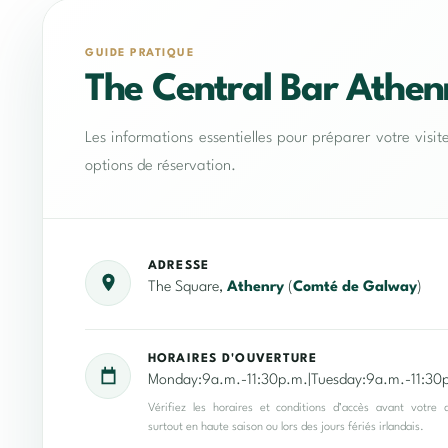
GUIDE PRATIQUE
The Central Bar Athen
Les informations essentielles pour préparer votre visit
options de réservation.
ADRESSE
The Square,
Athenry
(
Comté de Galway
)
HORAIRES D'OUVERTURE
Monday:9a.m.-11:30p.m.|Tuesday:9a.m.-11:30p
Vérifiez les horaires et conditions d’accès avant votre 
surtout en haute saison ou lors des jours fériés irlandais.