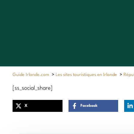
Guide Irlande.com
>
Les sites touristiques en Irlande
>
Répub
[ss_social_share]
X
Facebook