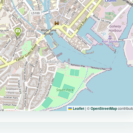
Leaflet
|
©
OpenStreetMap
contribut