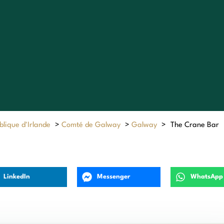
lique d'Irlande
>
Comté de Galway
>
Galway
>
The Crane Bar
LinkedIn
Messenger
WhatsApp