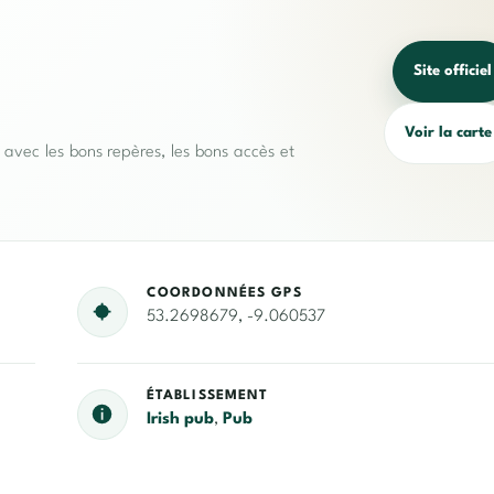
Site officiel
Voir la carte
e avec les bons repères, les bons accès et
COORDONNÉES GPS
53.2698679, -9.060537
ÉTABLISSEMENT
Irish pub
,
Pub