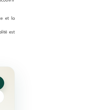
écouvrir
ce et la
lité est