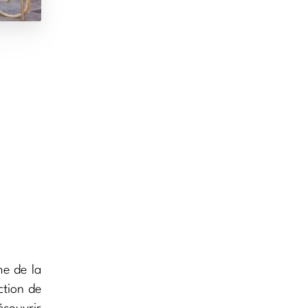
me de la
ction de