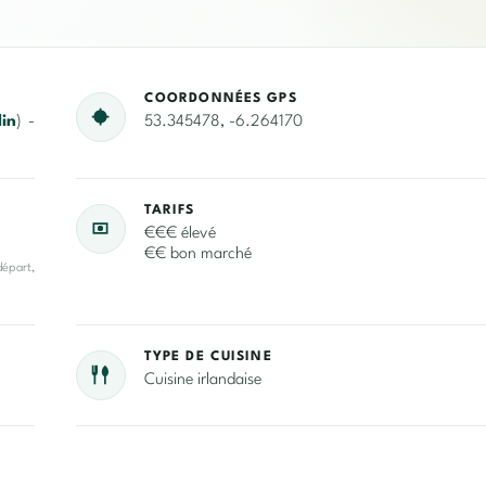
COORDONNÉES GPS
in
) -
53.345478, -6.264170
TARIFS
€€€ élevé
€€ bon marché
départ,
TYPE DE CUISINE
Cuisine irlandaise