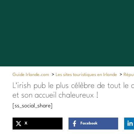
Guide Irlande.com
>
Les sites touristiques en Irlande
>
Répub
L'irish pub le plus célèbre de tout le
et son accueil chaleureux !
[ss_social_share]
X
Facebook