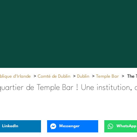
lique d'Irlande
>
Comté de Dublin
>
Dublin
>
Temple Bar
>
The 
 quartier de Temple Bar ! Une institution
LinkedIn
Messenger
WhatsApp