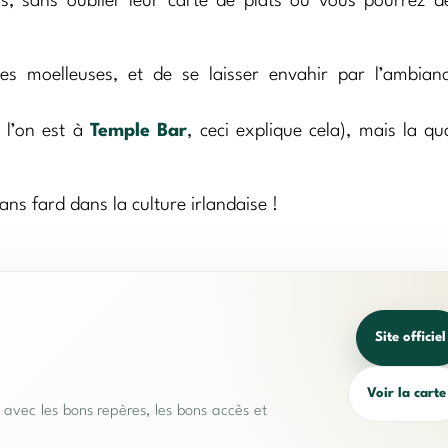
s, sans oublier leur carte de plats où vous pourrez d
tes moelleuses, et de se laisser envahir par l’ambian
s l’on est à
Temple Bar
, ceci explique cela), mais la qua
s fard dans la culture irlandaise !
Site officiel
Voir la carte
e avec les bons repères, les bons accès et