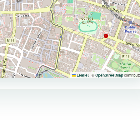
Leaflet
|
©
OpenStreetMap
contribut