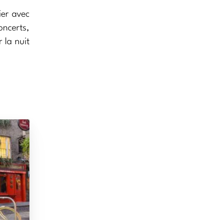
ier avec
oncerts,
r la nuit