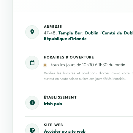
ADRESSE
47-48,
Temple Bar
,
Dublin
(
Comté de Dubl
République d'Irlande
HORAIRES D'OUVERTURE
tous les jours de 10h30 à 1h30 du matin
Vérifiez les horaires et conditions d’accès avant votre 
surtout en haute saison ou lors des jours fériés irlandais.
ÉTABLISSEMENT
Irish pub
SITE WEB
Accéder au site web