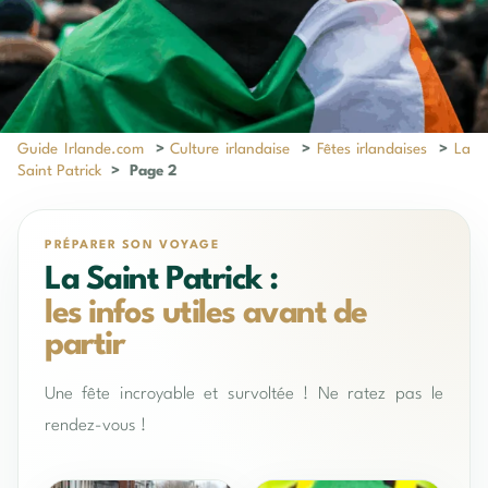
Guide Irlande.com
>
Culture irlandaise
>
Fêtes irlandaises
>
La
Saint Patrick
>
Page 2
PRÉPARER SON VOYAGE
La Saint Patrick :
les infos utiles avant de
partir
Une fête incroyable et survoltée ! Ne ratez pas le
rendez-vous !