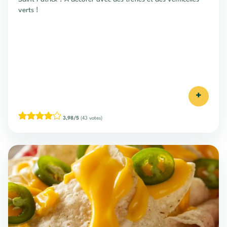
verts !
+
3,98/5
(43 votes)