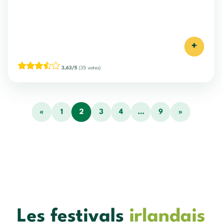
+
3,63/5
(35 votes)
«
1
2
3
4
…
9
»
Les festivals
irlandais