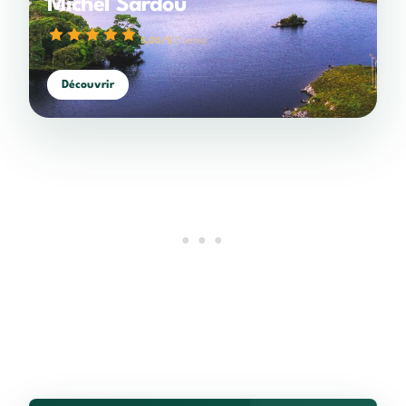
Michel Sardou
5,00/5
(1 votes)
1 étoile
2 étoiles
3 étoiles
4 étoiles
5 étoiles
Découvrir