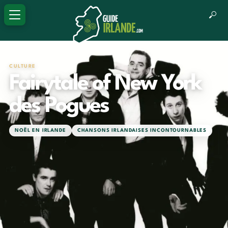
CULTURE
Fairytale of New York
des Pogues
NOËL EN IRLANDE
CHANSONS IRLANDAISES INCONTOURNABLES