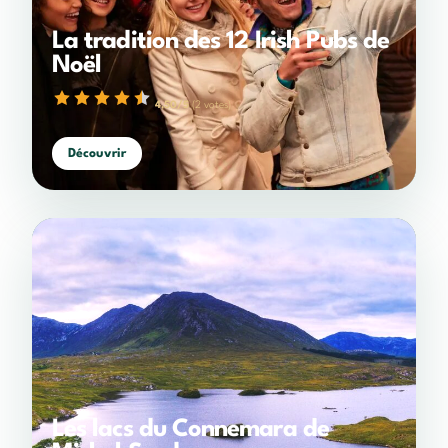
La tradition des 12 Irish Pubs de
Noël
4,50/5
(2 votes)
1 étoile
2 étoiles
3 étoiles
4 étoiles
5 étoiles
Découvrir
Les lacs du Connemara de