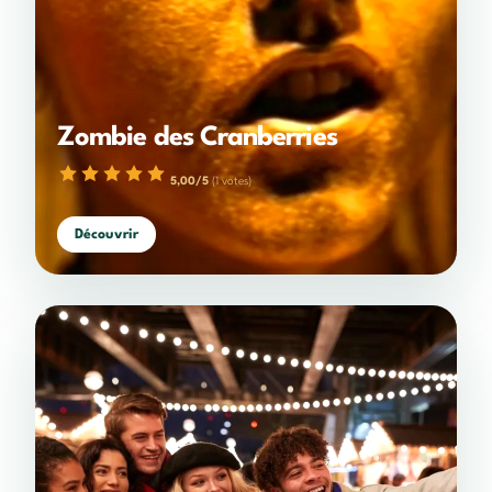
Zombie des Cranberries
5,00/5
(1 votes)
1 étoile
2 étoiles
3 étoiles
4 étoiles
5 étoiles
Découvrir