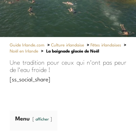
Guide Irlande.com
>
Culture irlandaise
>
Fêtes irlandaises
>
Noël en Irlande
>
La baignade glacée de Noël
Une tradition pour ceux qui n'ont pas peur
de l'eau froide !
[ss_social_share]
Menu
afficher