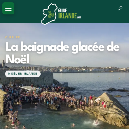
CULTURE
La baignade glacée de
Noël
NOËL EN IRLANDE