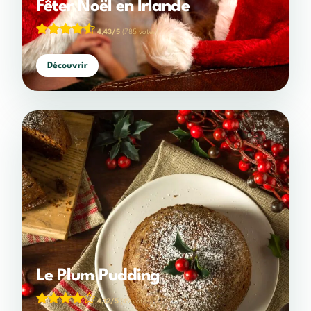
Fêter Noël en Irlande
4,43/5
(785 votes)
Découvrir
Le Plum Pudding
4,12/5
(49 votes)