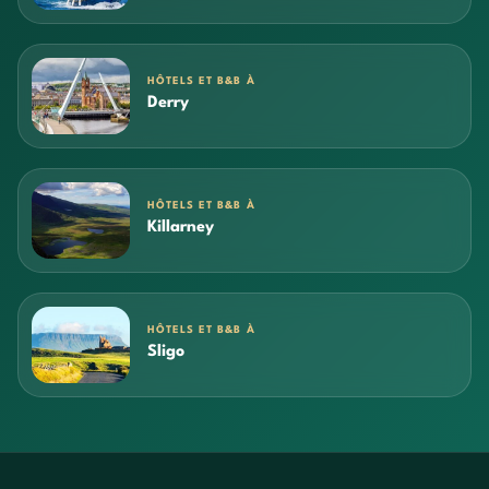
HÔTELS ET B&B À
Derry
HÔTELS ET B&B À
Killarney
HÔTELS ET B&B À
Sligo