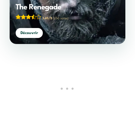
The Renegade
3,45/5
(256 votes)
Découvrir