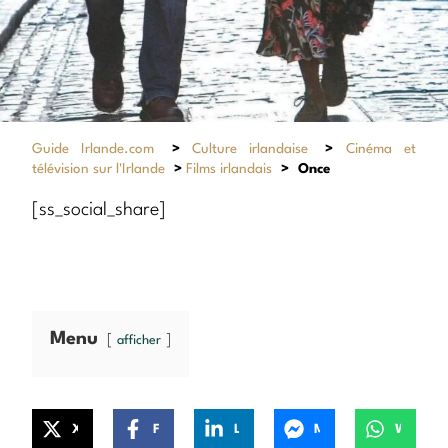
Guide Irlande.com
>
Culture irlandaise
>
Cinéma et
télévision sur l'Irlande
>
Films irlandais
>
Once
[ss_social_share]
Menu
afficher
X
Facebook
LinkedIn
Messenger
WhatsApp