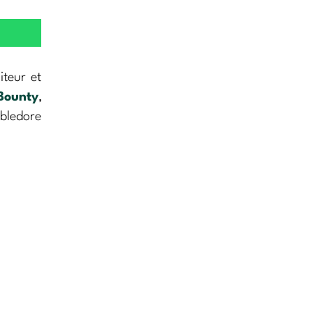
iteur et
Bounty
,
mbledore