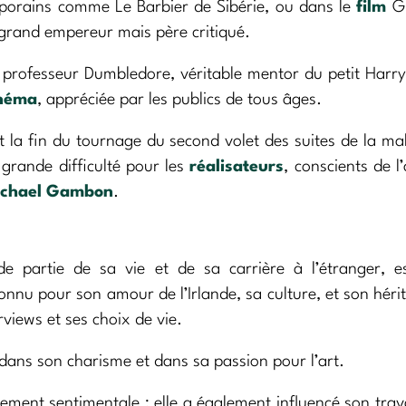
orains comme Le Barbier de Sibérie, ou dans le
film
Gl
 grand empereur mais père critiqué.
r le professeur Dumbledore, véritable mentor du petit Harry
néma
, appréciée par les publics de tous âges.
la fin du tournage du second volet des suites de la ma
grande difficulté pour les
réalisateurs
, conscients de l
chael Gambon
.
 partie de sa vie et de sa carrière à l’étranger, es
 connu pour son amour de l’Irlande, sa culture, et son héri
views et ses choix de vie.
is dans son charisme et dans sa passion pour l’art.
ement sentimentale ; elle a également influencé son trava