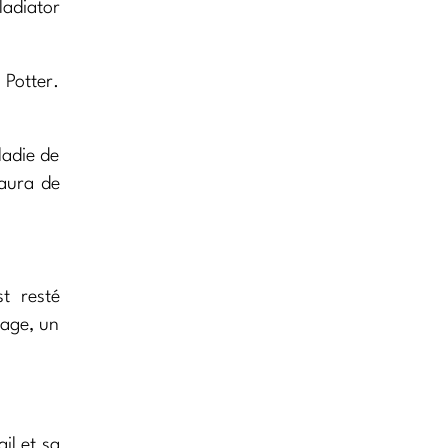
adiator
 Potter.
ladie de
’aura de
t resté
tage, un
il et sa