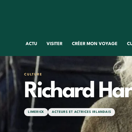
ACTU
VISITER
CRÉER MON VOYAGE
C
CULTURE
Richard Har
LIMERICK
ACTEURS ET ACTRICES IRLANDAIS