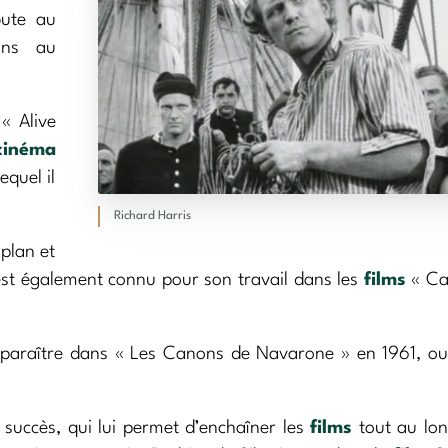
bute au
ions au
« Alive
cinéma
equel il
Richard Harris
plan et
est également connu pour son travail dans les
films
« Ca
 apparaître dans « Les Canons de Navarone » en 1961, o
c succès, qui lui permet d’enchaîner les
films
tout au lon