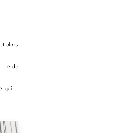
st alors
ionné de
té qui a