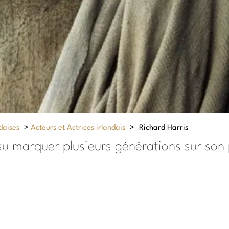
daises
>
Acteurs et Actrices irlandais
>
Richard Harris
 su marquer plusieurs générations sur son