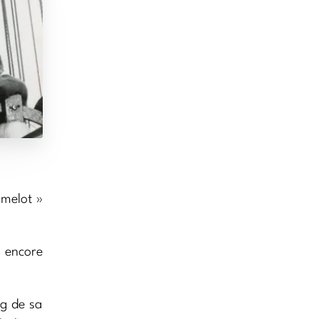
melot »
u encore
g de sa