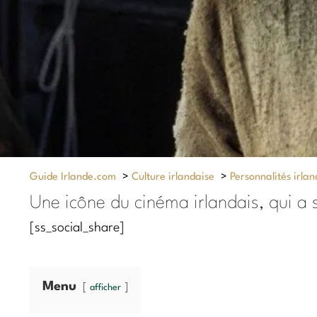
Guide Irlande.com
>
Culture irlandaise
>
Personnalités irlan
Une icône du cinéma irlandais, qui a
[ss_social_share]
Menu
afficher