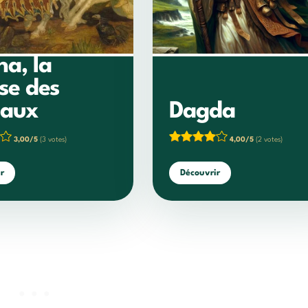
a, la
se des
vaux
Dagda
3,00/5
(3 votes)
4,00/5
(2 votes)
r
Découvrir