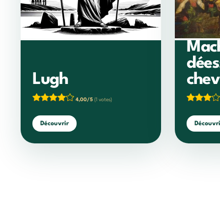
Mach
dées
Lugh
che
4,00/5
(1 votes)
Découvrir
Découvri