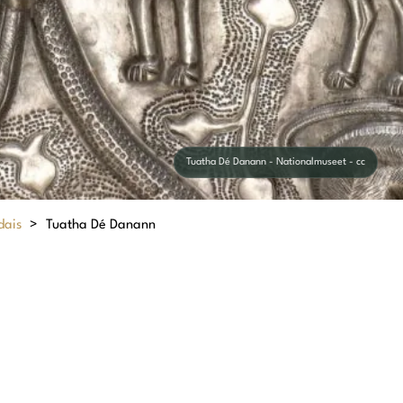
Tuatha Dé Danann - Nationalmuseet - cc
dais
>
Tuatha Dé Danann