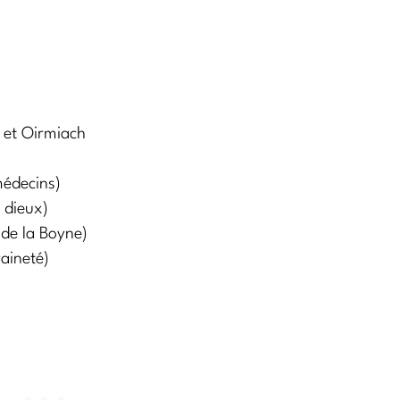
 et Oirmiach
médecins)
s dieux)
de la Boyne)
aineté)