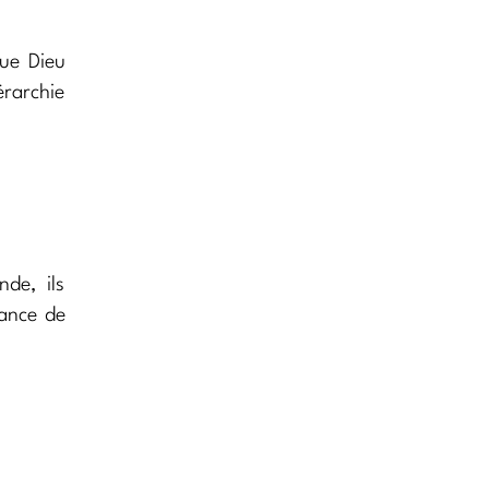
ue Dieu
érarchie
nde, ils
lance de